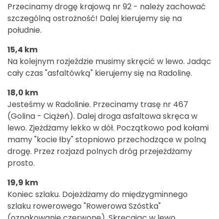
Przecinamy drogę krajową nr 92 - należy zachować
szczególną ostrożność! Dalej kierujemy się na
południe.
15,4 km
Na kolejnym rozjeździe musimy skręcić w lewo. Jadąc
cały czas "asfaltówką" kierujemy się na Radolinę.
18,0 km
Jesteśmy w Radolinie. Przecinamy trasę nr 467
(Golina - Ciążeń). Dalej droga asfaltowa skręca w
lewo. Zjeżdżamy lekko w dół. Początkowo pod kołami
mamy "kocie łby" stopniowo przechodzące w polną
drogę. Przez rozjazd polnych dróg przejeżdżamy
prosto.
19,9 km
Koniec szlaku. Dojeżdżamy do międzygminnego
szlaku rowerowego "Rowerowa Szóstka"
(oznakowanie czerwone). Skręcając w lewo