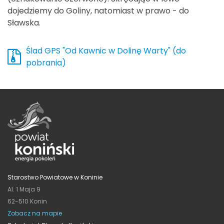
dojedziemy do Goliny, natomiast w prawo - do
Sławska.
Ślad GPS "Od Kawnic w Dolinę Warty" (do
pobrania)
Starostwo Powiatowe w Koninie
Al. 1 Maja 9
62-510 Konin
Zobacz na mapie