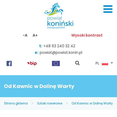
Skocz do zawartości
-A
A+
Wysoki kontrast
t:
+48 63 240 32 42
e:
powiat@powiat.konin.pl
pokaż
PL
wyszukiwarkę
Od Kawnic w Dolinę Warty
Strona główna
Szlaki rowerowe
Od Kawnic w Dolinę Warty