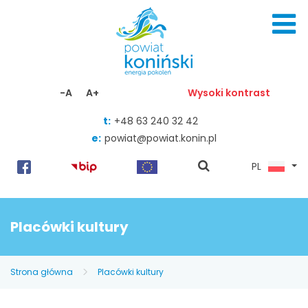
Skocz do zawartości
-A
A+
Wysoki kontrast
t:
+48 63 240 32 42
e:
powiat@powiat.konin.pl
pokaż
PL
wyszukiwarkę
Placówki kultury
Strona główna
Placówki kultury