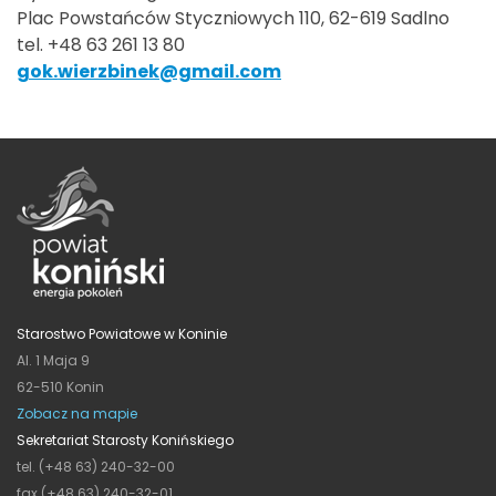
Plac Powstańców Styczniowych 110, 62-619 Sadlno
tel. +48 63 261 13 80
gok.wierzbinek@gmail.com
Starostwo Powiatowe w Koninie
Al. 1 Maja 9
62-510 Konin
Zobacz na mapie
Sekretariat Starosty Konińskiego
tel. (+48 63) 240-32-00
fax (+48 63) 240-32-01