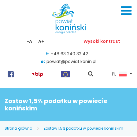
Skocz do zawartości
-A
A+
Wysoki kontrast
t:
+48 63 240 32 42
e:
powiat@powiat.konin.pl
pokaż
PL
wyszukiwarkę
Zostaw 1,5% podatku w powiecie
konińskim
Strona główna
Zostaw 1,5% podatku w powiecie konińskim