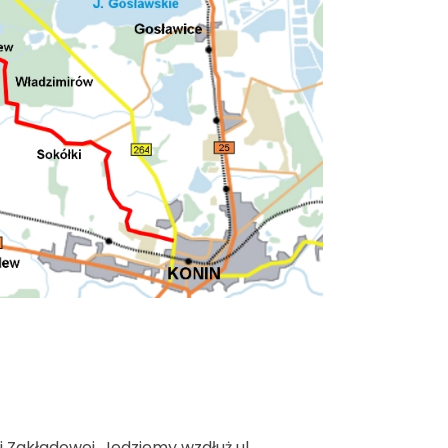
 i Zakładowej, Jedziemy wzdłuż ul.