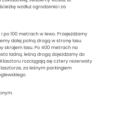
ścieżkę wzdłuż ogrodzenia i za
 i po 100 metrach w lewo. Przejeżdżamy
ziemy dalej polną drogą w stronę lasu.
emy skrajem lasu. Po 400 metrach na
osto ładną, leśną drogą dojeżdżamy do
 Klasztoru rozciągają się cztery rezerwaty
zy Klasztorze, za leśnym parkingiem
ęglewskiego.
lonym.