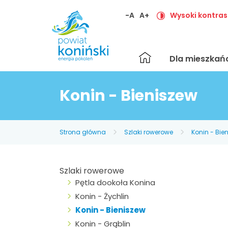
-A
A+
Wysoki kontras
Strona
Dla mieszka
główna
Konin - Bieniszew
Strona główna
Szlaki rowerowe
Konin - Bie
Szlaki rowerowe
Pętla dookoła Konina
Konin - Żychlin
Konin - Bieniszew
Konin - Grąblin