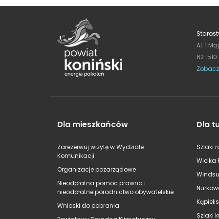
Starost
Al. 1 Ma
62-510
Zobacz
Dla mieszkańców
Dla t
Zarezerwuj wizytę w Wydziale
Szlaki 
Komunikacji
Wielka 
Organizacje pozarządowe
Windsu
Nieodpłatna pomoc prawna i
Nurkow
nieodpłatne poradnictwo obywatelskie
Kąpieli
Wnioski do pobrania
Szlaki 