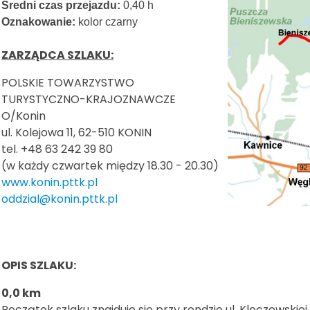
Średni czas przejazdu:
0,40 h
Oznakowanie:
kolor czarny
ZARZĄDCA SZLAKU:
POLSKIE TOWARZYSTWO
TURYSTYCZNO-KRAJOZNAWCZE
O/Konin
ul. Kolejowa 11, 62-510 KONIN
tel. +48 63 242 39 80
(w każdy czwartek między 18.30 - 20.30)
www.konin.pttk.pl
oddzial@konin.pttk.pl
OPIS SZLAKU:
0,0 km
Początek szlaku znajduje się przy rondzie ul. Kleczewskiej