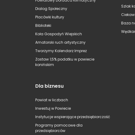
Powiatowy Doradca Klimatyczny
Szlak k
Dialog Społeczny
Ciekaw
Placówki kultury
Baza n
Biblioteki
Wędkar
Koła Gospodyń Wiejskich
Amatorski ruch artystyczny
Tworzymy Kalendarz Imprez
Zostaw 1,5% podatku w powiecie
konińskim
Dla biznesu
Powiat w liczbach
Inwestuj w Powiecie
Instytucje wspierające przedsiębiorczość
Programy pomocowe dla
przedsiębiorców