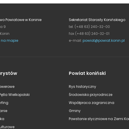
wo Powiatowe w Koninie
Sekretariat Starosty Konińskiego
ja 9
tel. (+48 63) 240-32-00
 Konin
fax (+48 63) 240-32-01
 na mapie
e-mail:
powiat@powiat.konin.pl
urystów
Powiat koniński
rowerowe
Rys historyczny
Pętla Wielkopolski
Środowisko przyrodnicze
rfing
Współpraca zagraniczna
anie
Gminy
ska
Powstanie styczniowe na Ziemi Kon
kulturowe