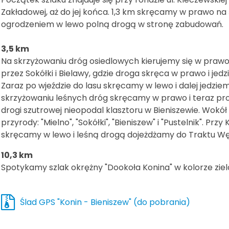
Zakładowej, aż do jej końca. 1,3 km skręcamy w prawo na 
ogrodzeniem w lewo polną drogą w stronę zabudowań.
3,5 km
Na skrzyżowaniu dróg osiedlowych kierujemy się w prawo
przez Sokółki i Bielawy, gdzie droga skręca w prawo i jed
Zaraz po wjeździe do lasu skręcamy w lewo i dalej jedzi
skrzyżowaniu leśnych dróg skręcamy w prawo i teraz pr
drogi szutrowej nieopodal klasztoru w Bieniszewie. Wokół
przyrody: "Mielno", "Sokółki", "Bieniszew" i "Pustelnik". Pr
skręcamy w lewo i leśną drogą dojeżdżamy do Traktu W
10,3 km
Spotykamy szlak okrężny "Dookoła Konina" w kolorze zie
Ślad GPS "Konin - Bieniszew" (do pobrania)