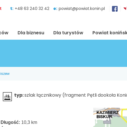
Skocz do zawartości
t
t:
+48 63 240 32 42
e:
powiat@powiat.konin.pl
ńców
Dla biznesu
Dla turystów
Powiat konińsk
niszew
typ:
szlak łącznikowy (fragment Pętli dookoła Kon
Długość:
10,3 km