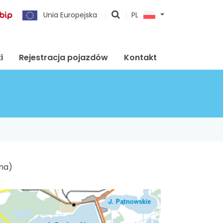
pokaż
Unia Europejska
PL
wyszukiwarkę
i
Rejestracja pojazdów
Kontakt
ina)