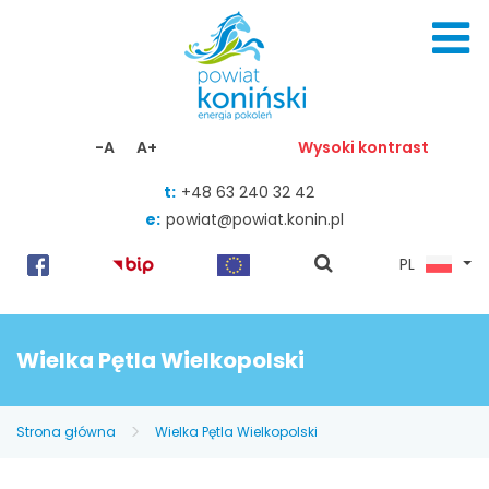
Skocz do zawartości
-A
A+
Wysoki kontrast
t:
+48 63 240 32 42
e:
powiat@powiat.konin.pl
pokaż
PL
wyszukiwarkę
Wielka Pętla Wielkopolski
Strona główna
Wielka Pętla Wielkopolski