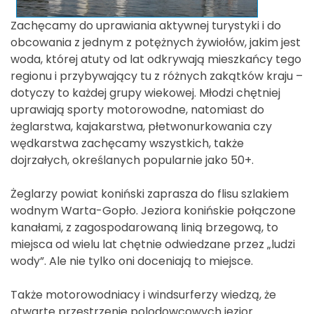
Zachęcamy do uprawiania aktywnej turystyki i do
obcowania z jednym z potężnych żywiołów, jakim jest
woda, której atuty od lat odkrywają mieszkańcy tego
regionu i przybywający tu z różnych zakątków kraju –
dotyczy to każdej grupy wiekowej. Młodzi chętniej
uprawiają sporty motorowodne, natomiast do
żeglarstwa, kajakarstwa, płetwonurkowania czy
wędkarstwa zachęcamy wszystkich, także
dojrzałych, określanych popularnie jako 50+.
Żeglarzy powiat koniński zaprasza do flisu szlakiem
wodnym Warta-Gopło. Jeziora konińskie połączone
kanałami, z zagospodarowaną linią brzegową, to
miejsca od wielu lat chętnie odwiedzane przez „ludzi
wody”. Ale nie tylko oni doceniają to miejsce.
Także motorowodniacy i windsurferzy wiedzą, że
otwarte przestrzenie polodowcowych jezior