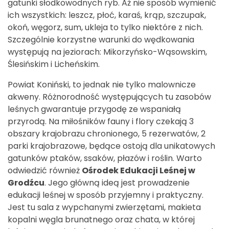
gatunki słodkowodnych ryb. Aż nie sposób wymienić
ich wszystkich: leszcz, płoć, karaś, krąp, szczupak,
okoń, węgorz, sum, ukleja to tylko niektóre z nich.
Szczególnie korzystne warunki do wędkowania
występują na jeziorach: Mikorzyńsko-Wąsowskim,
Ślesińskim i Licheńskim.
Powiat Koniński, to jednak nie tylko malownicze
akweny. Różnorodność występujących tu zasobów
leśnych gwarantuje przygodę ze wspaniałą
przyrodą. Na miłośników fauny i flory czekają 3
obszary krajobrazu chronionego, 5 rezerwatów, 2
parki krajobrazowe, będące ostoją dla unikatowych
gatunków ptaków, ssaków, płazów i roślin. Warto
odwiedzić również
Ośrodek Edukacji Leśnej w
Grodźcu
. Jego główną ideą jest prowadzenie
edukacji leśnej w sposób przyjemny i praktyczny.
Jest tu sala z wypchanymi zwierzętami, makieta
kopalni węgla brunatnego oraz chata, w której