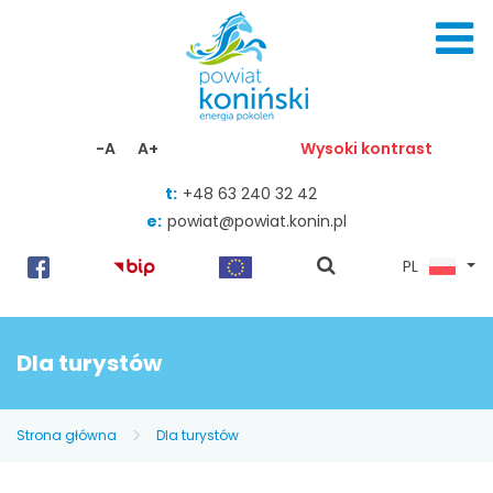
Skocz do zawartości
-A
A+
Wysoki kontrast
t:
+48 63 240 32 42
e:
powiat@powiat.konin.pl
pokaż
PL
wyszukiwarkę
Dla turystów
Strona główna
Dla turystów