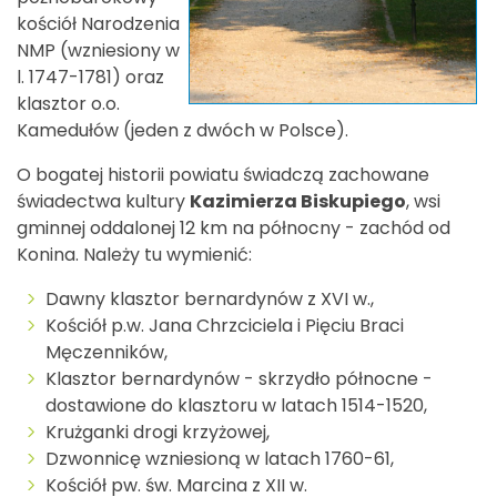
kościół Narodzenia
NMP (wzniesiony w
l. 1747-1781) oraz
klasztor o.o.
Kamedułów (jeden z dwóch w Polsce).
O bogatej historii powiatu świadczą zachowane
świadectwa kultury
Kazimierza Biskupiego
, wsi
gminnej oddalonej 12 km na północny - zachód od
Konina. Należy tu wymienić:
Dawny klasztor bernardynów z XVI w.,
Kościół p.w. Jana Chrzciciela i Pięciu Braci
Męczenników,
Klasztor bernardynów - skrzydło północne -
dostawione do klasztoru w latach 1514-1520,
Krużganki drogi krzyżowej,
Dzwonnicę wzniesioną w latach 1760-61,
Kościół pw. św. Marcina z XII w.