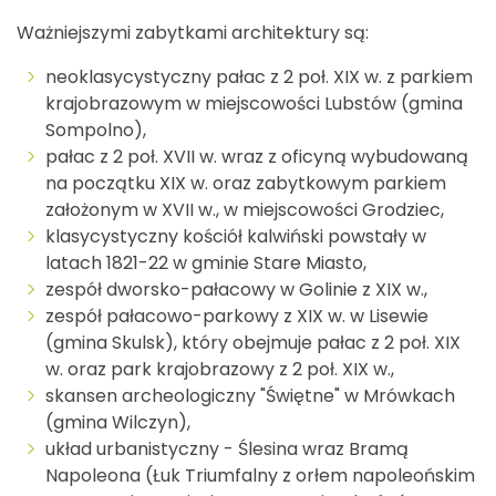
Ważniejszymi zabytkami architektury są:
neoklasycystyczny pałac z 2 poł. XIX w. z parkiem
krajobrazowym w miejscowości Lubstów (gmina
Sompolno),
pałac z 2 poł. XVII w. wraz z oficyną wybudowaną
na początku XIX w. oraz zabytkowym parkiem
założonym w XVII w., w miejscowości Grodziec,
klasycystyczny kościół kalwiński powstały w
latach 1821-22 w gminie Stare Miasto,
zespół dworsko-pałacowy w Golinie z XIX w.,
zespół pałacowo-parkowy z XIX w. w Lisewie
(gmina Skulsk), który obejmuje pałac z 2 poł. XIX
w. oraz park krajobrazowy z 2 poł. XIX w.,
skansen archeologiczny "Świętne" w Mrówkach
(gmina Wilczyn),
układ urbanistyczny - Ślesina wraz Bramą
Napoleona (Łuk Triumfalny z orłem napoleońskim