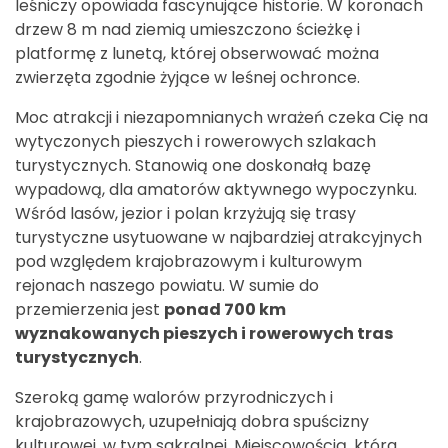
leśniczy opowiada fascynujące historie. W koronach
drzew 8 m nad ziemią umieszczono ścieżkę i
platformę z lunetą, której obserwować można
zwierzęta zgodnie żyjące w leśnej ochronce.
Moc atrakcji i niezapomnianych wrażeń czeka Cię na
wytyczonych pieszych i rowerowych szlakach
turystycznych. Stanowią one doskonałą bazę
wypadową, dla amatorów aktywnego wypoczynku.
Wśród lasów, jezior i polan krzyżują się trasy
turystyczne usytuowane w najbardziej atrakcyjnych
pod względem krajobrazowym i kulturowym
rejonach naszego powiatu. W sumie do
przemierzenia jest
ponad 700 km
wyznakowanych pieszych i rowerowych tras
turystycznych
.
Szeroką gamę walorów przyrodniczych i
krajobrazowych, uzupełniają dobra spuścizny
kulturowej, w tym sakralnej. Miejscowością, która