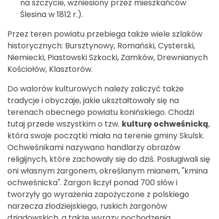
na szczycie, wzniesiony przez mieszkańców
Ślesina w 1812 r.).
Przez teren powiatu przebiega także wiele szlaków
historycznych: Bursztynowy, Romański, Cysterski,
Niemiecki, Piastowski Szkocki, Zamków, Drewnianych
Kościołów, Klasztorów.
Do walorów kulturowych należy zaliczyć także
tradycje i obyczaje, jakie ukształtowały się na
terenach obecnego powiatu konińskiego. Chodzi
tutaj przede wszystkim o tzw.
kulturę ochweśnicką
,
która swoje początki miała na terenie gminy Skulsk.
Ochweśnikami nazywano handlarzy obrazów
religijnych, które zachowały się do dziś. Posługiwali się
oni własnym żargonem, określanym mianem, "kmina
ochweśnicka". Żargon liczył ponad 700 słów i
tworzyły go wyrażenia zapożyczone z polskiego
narzecza złodziejskiego, ruskich żargonów
dziadowskich, a także wyrazy pochodzenia