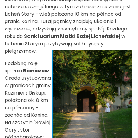
nabrała szczególnego w tym zakresie znaczenia jest
Licheń Stary - wieś położona 10 km na północ od
granic Konina. Tutaj pątnicy znajdują ukojenie i
wyciszenie, odzyskują wewnętrzny spokój. Każdego
roku do
Sanktuarium Matki Bożej Licheńskiej
w
Licheniu Starym przybywają setki tysięcy
pielgrzymów.
Podobną rolę
spełnia
Bieniszew
.
Osada usytuowana
w granicach gminy
Kazimierz Biskupi,
położona ok. 8 km
na północny -
zachód od Konina.
Na szczycie "Sowiej
Góry", stoi
późnobarokowy