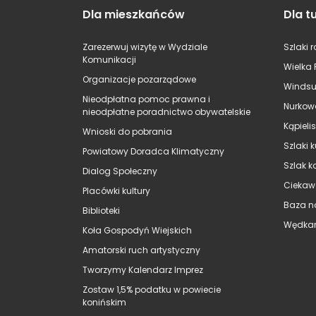
Dla mieszkańców
Dla t
Zarezerwuj wizytę w Wydziale
Szlaki 
Komunikacji
Wielka 
Organizacje pozarządowe
Windsu
Nieodpłatna pomoc prawna i
Nurkow
nieodpłatne poradnictwo obywatelskie
Kąpieli
Wnioski do pobrania
Szlaki 
Powiatowy Doradca Klimatyczny
Szlak k
Dialog Społeczny
Ciekaw
Placówki kultury
Baza n
Biblioteki
Wędkar
Koła Gospodyń Wiejskich
Amatorski ruch artystyczny
Tworzymy Kalendarz Imprez
Zostaw 1,5% podatku w powiecie
konińskim