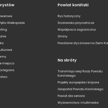
urystów
Powiat koniński
rowerowe
Rys historyczny
Pętla Wielkopolski
Środowisko przyrodnicze
rfing
Współpraca zagraniczna
anie
Gminy
ska
Powstanie styczniowe na Ziemi Kon
kulturowe
onny
Na skróty
e miejsca
oclegowa
Transmisja sesji Rady Powiatu
Konińskiego
stwo
Projekty europejskie i krajowe
Geoportal Powiatu Konińskiego
Powiat dla seniora
Wydawnictwa i multimedia