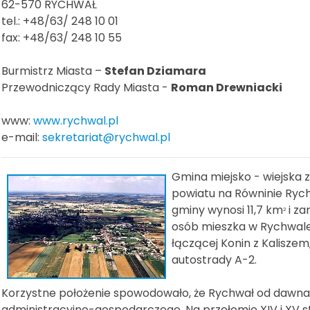
62-570 RYCHWAŁ
tel.: +48/63/ 248 10 01
fax: +48/63/ 248 10 55
Burmistrz Miasta –
Stefan Dziamara
Przewodniczący Rady Miasta -
Roman Drewniacki
www:
www.rychwal.pl
e-mail:
sekretariat@rychwal.pl
Gmina miejsko - wiejska 
powiatu na Równinie Rych
gminy wynosi 11,7 km
i za
2
osób mieszka w Rychwale.
łączącej Konin z Kaliszem
autostrady A-2.
Korzystne położenie spowodowało, że Rychwał od dawna p
administracyjno-gospodarczego. Na przełomie XIV i XV st