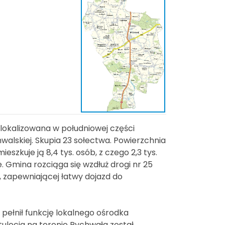
zlokalizowana w południowej części
walskiej. Skupia 23 sołectwa. Powierzchnia
mieszkuje ją 8,4 tys. osób, z czego 2,3 tys.
 Gmina rozciąga się wzdłuż drogi nr 25
, zapewniającej łatwy dojazd do
ełnił funkcję lokalnego ośrodka
ulecia na terenie Rychwała został