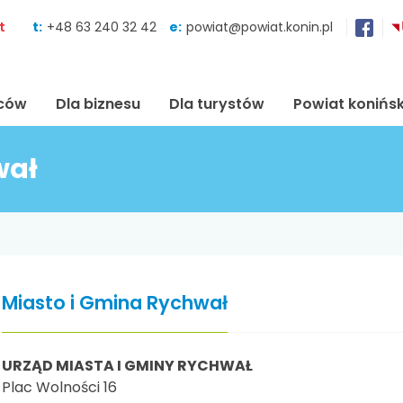
Skocz do zawartości
t
t:
+48 63 240 32 42
e:
powiat@powiat.konin.pl
ńców
Dla biznesu
Dla turystów
Powiat konińsk
wał
Miasto i Gmina Rychwał
URZĄD MIASTA I GMINY RYCHWAŁ
Plac Wolności 16