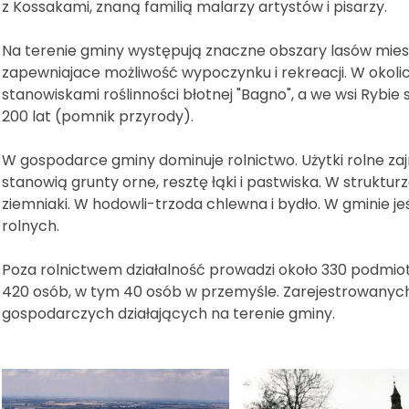
z Kossakami, znaną familią malarzy artystów i pisarzy.
Na terenie gminy występują znaczne obszary lasów miesz
zapewniajace możliwość wypoczynku i rekreacji. W okoli
stanowiskami roślinności błotnej "Bagno", a we wsi Rybie
200 lat (pomnik przyrody).
W gospodarce gminy dominuje rolnictwo. Użytki rolne zajm
stanowią grunty orne, resztę łąki i pastwiska. W strukt
ziemniaki. W hodowli-trzoda chlewna i bydło. W gminie j
rolnych.
Poza rolnictwem działalność prowadzi około 330 podmi
420 osób, w tym 40 osób w przemyśle. Zarejestrowanyc
gospodarczych działających na terenie gminy.