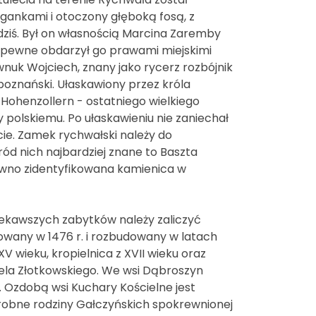
ankami i otoczony głęboką fosą, z
ziś. Był on własnością Marcina Zaremby
zapewne obdarzył go prawami miejskimi
wnuk Wojciech, znany jako rycerz rozbójnik
oznański. Ułaskawiony przez króla
Hohenzollern - ostatniego wielkiego
y polskiemu. Po ułaskawieniu nie zaniechał
cie. Zamek rychwałski należy do
ród nich najbardziej znane to Baszta
dawno zidentyfikowana kamienica w
ciekawszych zabytków należy zaliczyć
any w 1476 r. i rozbudowany w latach
V wieku, kropielnica z XVII wieku oraz
ela Złotkowskiego. We wsi Dąbroszyn
 Ozdobą wsi Kuchary Kościelne jest
grobne rodziny Gałczyńskich spokrewnionej