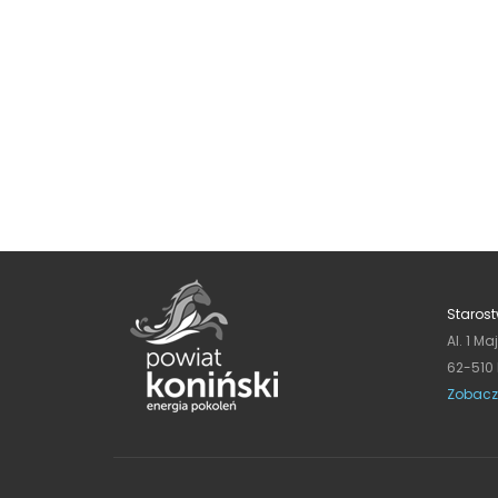
Starost
Al. 1 Ma
62-510
Zobacz