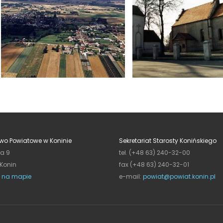
wo Powiatowe w Koninie
Sekretariat Starosty Konińskiego
ja 9
tel. (+48 63) 240-32-00
 Konin
fax (+48 63) 240-32-01
 na mapie
e-mail:
powiat@powiat.konin.pl