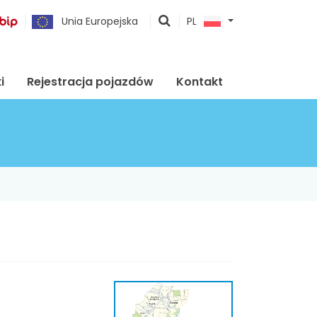
pokaż
Unia Europejska
PL
wyszukiwarkę
i
Rejestracja pojazdów
Kontakt