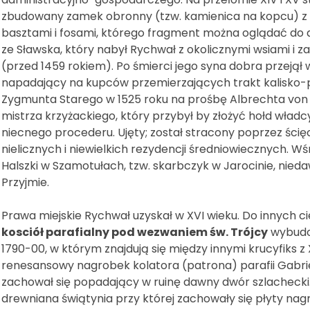
zbudowany zamek obronny (tzw. kamienica na kopcu) z g
basztami i fosami, którego fragment można oglądać do d
ze Sławska, który nabył Rychwał z okolicznymi wsiami i 
(przed 1459 rokiem). Po śmierci jego syna dobra przejął 
napadający na kupców przemierzających trakt kalisko-p
Zygmunta Starego w 1525 roku na prośbę Albrechta von 
mistrza krzyżackiego, który przybył by złożyć hołd władc
niecnego procederu. Ujęty; został stracony poprzez ścię
nielicznych i niewielkich rezydencji średniowiecznych. Wś
Halszki w Szamotułach, tzw. skarbczyk w Jarocinie, nie
Przyjmie.
Prawa miejskie Rychwał uzyskał w XVI wieku. Do innych 
kosciół parafialny pod wezwaniem św. Trójcy
wybudow
1790-00, w którym znajdują się między innymi krucyfiks z X
renesansowy nagrobek kolatora (patrona) parafii Gabri
zachował się popadający w ruinę dawny dwór szlachecki.
drewniana świątynia przy której zachowały się płyty na