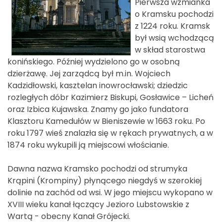
Pierwsza wzmianka
o Kramsku pochodzi
z 1224 roku. Kramsk
był wsią wchodzącą
w skład starostwa
konińskiego. Później wydzielono go w osobną
dzierżawę. Jej zarządcą był m.in. Wojciech
Kadzidłowski, kasztelan inowrocławski; dziedzic
rozległych dóbr Kazimierz Biskupi, Gosławice – Licheń
oraz Izbica Kujawska. Znamy go jako fundatora
Klasztoru Kamedułów w Bieniszewie w 1663 roku. Po
roku 1797 wieś znalazła się w rękach prywatnych, a w
1874 roku wykupili ją miejscowi włościanie.
Dawna nazwa Kramsko pochodzi od strumyka
Krąpini (Krompiny) płynącego niegdyś w szerokiej
dolinie na zachód od wsi. W jego miejscu wykopano w
XVIII wieku kanał łączący Jezioro Lubstowskie z
Wartą - obecny Kanał Grójecki.