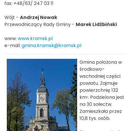
fax: +48/63/ 247 03 11
Wójt -
Andrzej Nowak
Przewodniczący Rady Gminy -
Marek Lidźbiński
www:
www.kramsk.pl
e-mail:
gmina.kramsk@kramsk.pl
Gmina położona w
środkowo-
wschodniej części
powiatu. Zajmuje
powierzchnię 132
km
. Podzielona jest
2
na 30 sołectw.
Zamieszkała przez
10,8 tys. osób.