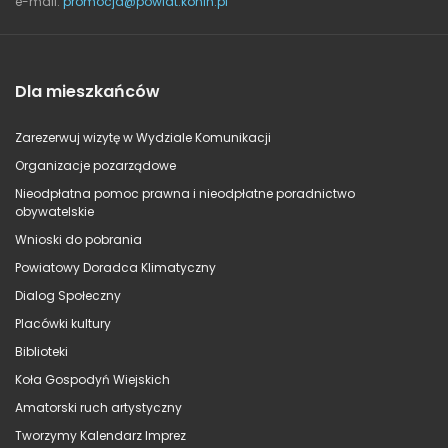
e-mail:
promocja@powiat.konin.pl
Dla mieszkańców
Zarezerwuj wizytę w Wydziale Komunikacji
Organizacje pozarządowe
Nieodpłatna pomoc prawna i nieodpłatne poradnictwo
obywatelskie
Wnioski do pobrania
Powiatowy Doradca Klimatyczny
Dialog Społeczny
Placówki kultury
Biblioteki
Koła Gospodyń Wiejskich
Amatorski ruch artystyczny
Tworzymy Kalendarz Imprez