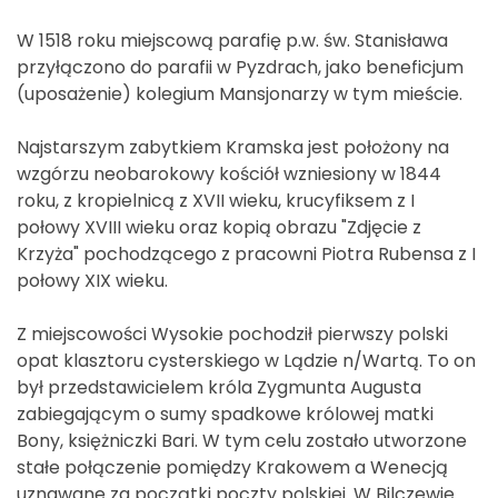
W 1518 roku miejscową parafię p.w. św. Stanisława
przyłączono do parafii w Pyzdrach, jako beneficjum
(uposażenie) kolegium Mansjonarzy w tym mieście.
Najstarszym zabytkiem Kramska jest położony na
wzgórzu neobarokowy kościół wzniesiony w 1844
roku, z kropielnicą z XVII wieku, krucyfiksem z I
połowy XVIII wieku oraz kopią obrazu "Zdjęcie z
Krzyża" pochodzącego z pracowni Piotra Rubensa z I
połowy XIX wieku.
Z miejscowości Wysokie pochodził pierwszy polski
opat klasztoru cysterskiego w Lądzie n/Wartą. To on
był przedstawicielem króla Zygmunta Augusta
zabiegającym o sumy spadkowe królowej matki
Bony, księżniczki Bari. W tym celu zostało utworzone
stałe połączenie pomiędzy Krakowem a Wenecją
uznawane za początki poczty polskiej. W Bilczewie