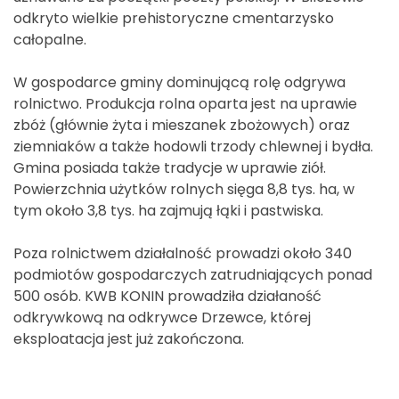
odkryto wielkie prehistoryczne cmentarzysko
całopalne.
W gospodarce gminy dominującą rolę odgrywa
rolnictwo. Produkcja rolna oparta jest na uprawie
zbóż (głównie żyta i mieszanek zbożowych) oraz
ziemniaków a także hodowli trzody chlewnej i bydła.
Gmina posiada także tradycje w uprawie ziół.
Powierzchnia użytków rolnych sięga 8,8 tys. ha, w
tym około 3,8 tys. ha zajmują łąki i pastwiska.
Poza rolnictwem działalność prowadzi około 340
podmiotów gospodarczych zatrudniających ponad
500 osób. KWB KONIN prowadziła działaność
odkrywkową na odkrywce Drzewce, której
eksploatacja jest już zakończona.