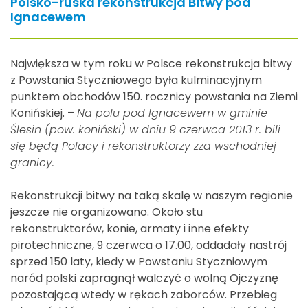
Polsko-ruska rekonstrukcja Bitwy pod
Ignacewem
Największa w tym roku w Polsce rekonstrukcja bitwy
z Powstania Styczniowego była kulminacyjnym
punktem obchodów 150. rocznicy powstania na Ziemi
Konińskiej. –
Na polu pod Ignacewem w gminie
Ślesin (pow. koniński) w dniu 9 czerwca 2013 r. bili
się będą Polacy i rekonstruktorzy zza wschodniej
granicy.
Rekonstrukcji bitwy na taką skalę w naszym regionie
jeszcze nie organizowano. Około stu
rekonstruktorów, konie, armaty i inne efekty
pirotechniczne, 9 czerwca o 17.00, oddadały nastrój
sprzed 150 laty, kiedy w Powstaniu Styczniowym
naród polski zapragnął walczyć o wolną Ojczyznę
pozostającą wtedy w rękach zaborców. Przebieg