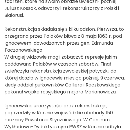
zdarzeń, które na swoim obrazie uwiecznił później
Juliusz Kossak, odtworzyli rekonstruktorzy z Polski i
Białorusi.
Rekonstrukcja składała się z kilku odsłon. Pierwsza, to
przegrana przez Polaków bitwa z 8 maja 1863 r. pod
Ignacewem dowodzonych przez gen. Edmunda
Taczanowskiego
W drugiej widzowie mogli zobaczyć represje jakim
poddawano Polaków w czasach zaborów. Finał
zwieńczyła rekonstrukcja zwycięskiej potyczki, do
której doszło w Ignacewie miesiąc później, 9 czerwca,
kiedy oddział pułkowników Calliera i Raczkowskiego
pokonał wojska rosyjskiego majora Marianowicza.
Ignacewskie uroczystości oraz rekonstrukcję,
poprzedziły w Koninie wojewódzkie obchody 150.
rocznicy Powstania Styczniowego. W Centrum
Wykładowo-Dydaktycznym PWSZ w Koninie odbyła