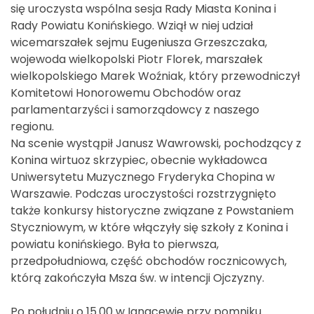
się uroczysta wspólna sesja Rady Miasta Konina i
Rady Powiatu Konińskiego. Wziął w niej udział
wicemarszałek sejmu Eugeniusza Grzeszczaka,
wojewoda wielkopolski Piotr Florek, marszałek
wielkopolskiego Marek Woźniak, który przewodniczył
Komitetowi Honorowemu Obchodów oraz
parlamentarzyści i samorządowcy z naszego
regionu.
Na scenie wystąpił Janusz Wawrowski, pochodzący z
Konina wirtuoz skrzypiec, obecnie wykładowca
Uniwersytetu Muzycznego Fryderyka Chopina w
Warszawie. Podczas uroczystości rozstrzygnięto
także konkursy historyczne związane z Powstaniem
Styczniowym, w które włączyły się szkoły z Konina i
powiatu konińskiego. Była to pierwsza,
przedpołudniowa, część obchodów rocznicowych,
którą zakończyła Msza św. w intencji Ojczyzny.
Po południu o 15.00 w Ignacewie przy pomniku