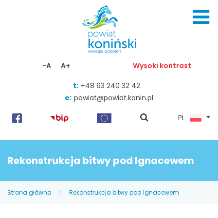
Skocz do zawartości
-A
A+
Wysoki kontrast
t:
+48 63 240 32 42
e:
powiat@powiat.konin.pl
pokaż
PL
wyszukiwarkę
Rekonstrukcja bitwy pod Ignacewem
Strona główna
Rekonstrukcja bitwy pod Ignacewem