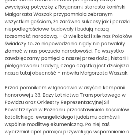
zwycięską potyczkę z Rosjanami, starosta koniński
Małgorzata Waszak przypomniała zebranym
wszystkim gościom, że zarówno sukcesy jak i porażki
niepodległościowe budowały i budują naszą
tożsamość narodową. – O wielkości i sile nas Polaków
świadczy to, że niepowodzenia nigdy nie pozwalały
złamać w nas poczucia narodowości. To wszystko
zawdzięczamy pamięci o naszej przeszłości, historii i
pielęgnowaniu tradycji, czego cząstką jest dzisiejsza
nasza tutaj obecność – mówiła Małgorzata Waszak.
Przed pomnikiem w Ignacewie w asyście kompanii
honorowej z 33. Bazy Lotnictwa Transportowego w
Powidzu oraz Orkiestry Reprezentacyjnej Sił
Powietrznych w Poznaniu przedstawiciele kościołów
katolickiego, ewangelickiego i judaizmu odmówili
wspólnie modlitwę ekumeniczną. Po niej zaś
wybrzmiał apel pamięci przywołując wspomnienie o