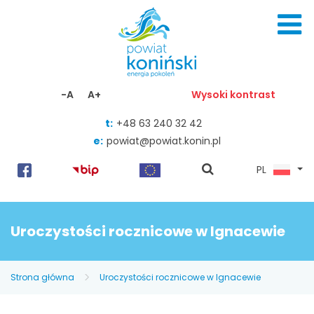
Skocz do zawartości
-A
A+
Wysoki kontrast
t:
+48 63 240 32 42
e:
powiat@powiat.konin.pl
pokaż
PL
wyszukiwarkę
Uroczystości rocznicowe w Ignacewie
Strona główna
Uroczystości rocznicowe w Ignacewie