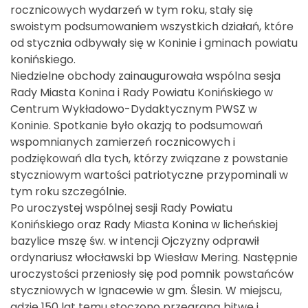
rocznicowych wydarzeń w tym roku, stały się
swoistym podsumowaniem wszystkich działań, które
od stycznia odbywały się w Koninie i gminach powiatu
konińskiego.
Niedzielne obchody zainaugurowała wspólna sesja
Rady Miasta Konina i Rady Powiatu Konińskiego w
Centrum Wykładowo-Dydaktycznym PWSZ w
Koninie. Spotkanie było okazją to podsumowań
wspomnianych zamierzeń rocznicowych i
podziękowań dla tych, którzy związane z powstanie
styczniowym wartości patriotyczne przypominali w
tym roku szczególnie.
Po uroczystej wspólnej sesji Rady Powiatu
Konińskiego oraz Rady Miasta Konina w licheńskiej
bazylice mszę św. w intencji Ojczyzny odprawił
ordynariusz włocławski bp Wiesław Mering. Następnie
uroczystości przeniosły się pod pomnik powstańców
styczniowych w Ignacewie w gm. Ślesin. W miejscu,
gdzie 150 lat temu stoczono przegraną bitwę i