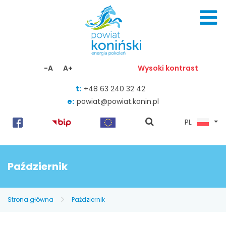
Skocz do zawartości
-A
A+
Wysoki kontrast
t:
+48 63 240 32 42
e:
powiat@powiat.konin.pl
pokaż
PL
wyszukiwarkę
Październik
Strona główna
Październik