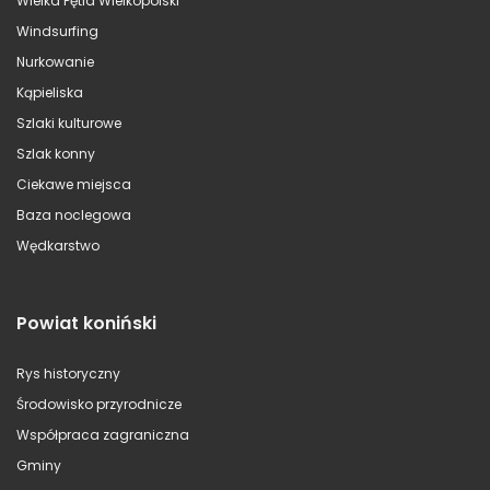
Wielka Pętla Wielkopolski
Windsurfing
Nurkowanie
Kąpieliska
Szlaki kulturowe
Szlak konny
Ciekawe miejsca
Baza noclegowa
Wędkarstwo
Powiat koniński
Rys historyczny
Środowisko przyrodnicze
Współpraca zagraniczna
Gminy