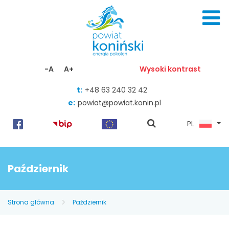
Skocz do zawartości
-A
A+
Wysoki kontrast
t:
+48 63 240 32 42
e:
powiat@powiat.konin.pl
pokaż
PL
wyszukiwarkę
Październik
Strona główna
Październik