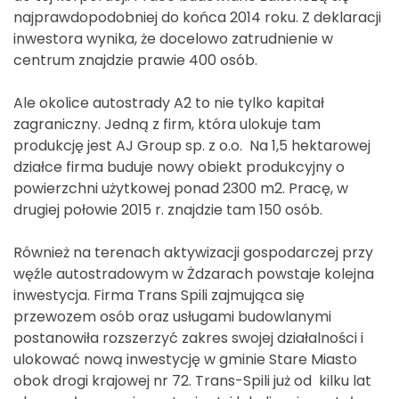
najprawdopodobniej do końca 2014 roku. Z deklaracji
inwestora wynika, że docelowo zatrudnienie w
centrum znajdzie prawie 400 osób.
Ale okolice autostrady A2 to nie tylko kapitał
zagraniczny. Jedną z firm, która ulokuje tam
produkcję jest AJ Group sp. z o.o. Na 1,5 hektarowej
działce firma buduje nowy obiekt produkcyjny o
powierzchni użytkowej ponad 2300 m2. Pracę, w
drugiej połowie 2015 r. znajdzie tam 150 osób.
Również na terenach aktywizacji gospodarczej przy
węźle autostradowym w Żdzarach powstaje kolejna
inwestycja. Firma Trans Spili zajmująca się
przewozem osób oraz usługami budowlanymi
postanowiła rozszerzyć zakres swojej działalności i
ulokować nową inwestycję w gminie Stare Miasto
obok drogi krajowej nr 72. Trans-Spili już od kilku lat