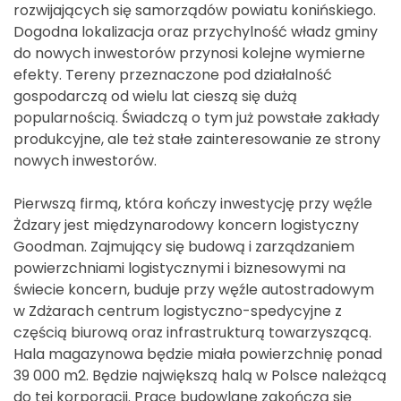
rozwijających się samorządów powiatu konińskiego.
Dogodna lokalizacja oraz przychylność władz gminy
do nowych inwestorów przynosi kolejne wymierne
efekty. Tereny przeznaczone pod działalność
gospodarczą od wielu lat cieszą się dużą
popularnością. Świadczą o tym już powstałe zakłady
produkcyjne, ale też stałe zainteresowanie ze strony
nowych inwestorów.
Pierwszą firmą, która kończy inwestycję przy węźle
Żdzary jest międzynarodowy koncern logistyczny
Goodman. Zajmujący się budową i zarządzaniem
powierzchniami logistycznymi i biznesowymi na
świecie koncern, buduje przy węźle autostradowym
w Zdżarach centrum logistyczno-spedycyjne z
częścią biurową oraz infrastrukturą towarzyszącą.
Hala magazynowa będzie miała powierzchnię ponad
39 000 m2. Będzie największą halą w Polsce należącą
do tej korporacji. Prace budowlane zakończą się