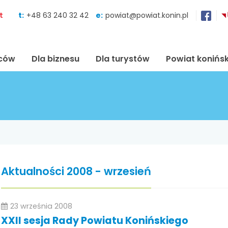
Skocz do zawartości
t
t:
+48 63 240 32 42
e:
powiat@powiat.konin.pl
ńców
Dla biznesu
Dla turystów
Powiat konińsk
Aktualności 2008 - wrzesień
23 września 2008
XXII sesja Rady Powiatu Konińskiego