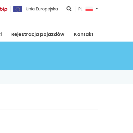
pokaż
Unia Europejska
PL
wyszukiwarkę
i
Rejestracja pojazdów
Kontakt