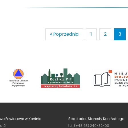
« Poprzednia
1
2
3
wo Powiatowe w Koninie
Sekretariat Starosty Konińskiego
ja 9
tel. (+48 63) 240-32-00