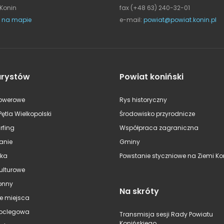
 Konin
fax (+48 63) 240-32-01
 na mapie
e-mail:
powiat@powiat.konin.pl
urystów
Powiat koniński
rowerowe
Rys historyczny
Pętla Wielkopolski
Środowisko przyrodnicze
rfing
Współpraca zagraniczna
anie
Gminy
ska
Powstanie styczniowe na Ziemi Kon
kulturowe
onny
Na skróty
e miejsca
oclegowa
Transmisja sesji Rady Powiatu
Konińskiego