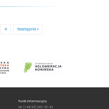
4
Następna »
Punkt informacyjny
tel. (+48 63) 240-32-42