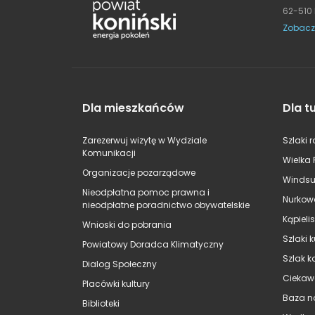
62-510
Zobacz
Dla mieszkańców
Dla t
Zarezerwuj wizytę w Wydziale
Szlaki 
Komunikacji
Wielka 
Organizacje pozarządowe
Windsu
Nieodpłatna pomoc prawna i
Nurkow
nieodpłatne poradnictwo obywatelskie
Kąpieli
Wnioski do pobrania
Szlaki 
Powiatowy Doradca Klimatyczny
Szlak k
Dialog Społeczny
Ciekaw
Placówki kultury
Baza n
Biblioteki