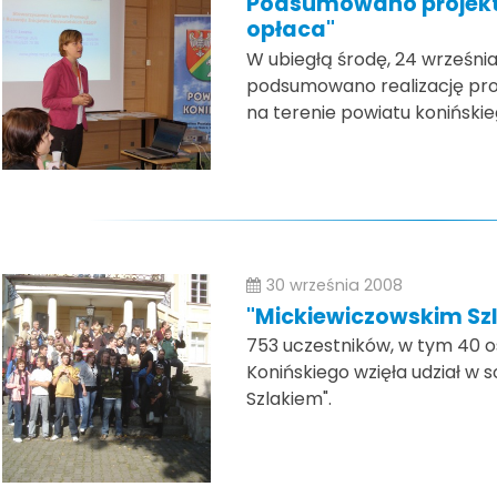
Podsumowano projekt
opłaca"
W ubiegłą środę, 24 wrześni
podsumowano realizację pro
na terenie powiatu konińskie
30 września 2008
"Mickiewiczowskim Sz
753 uczestników, w tym 40 
Konińskiego wzięła udział w 
Szlakiem".