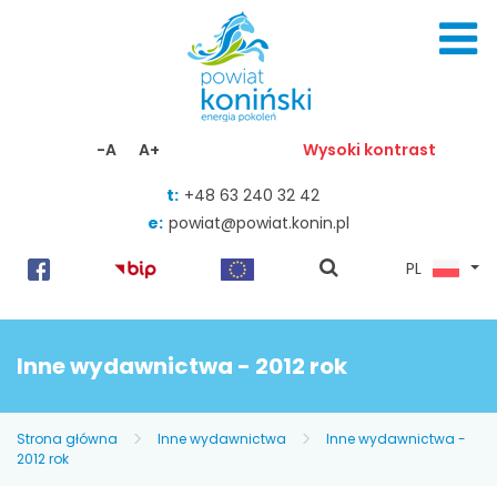
Skocz do zawartości
-A
A+
Wysoki kontrast
t:
+48 63 240 32 42
e:
powiat@powiat.konin.pl
pokaż
PL
wyszukiwarkę
Inne wydawnictwa - 2012 rok
Strona główna
Inne wydawnictwa
Inne wydawnictwa -
2012 rok