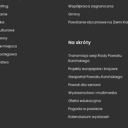
rfing
Współpraca zagraniczna
anie
Gminy
ska
Powstanie styczniowe na Ziemi Kon
kulturowe
onny
Na skróty
e miejsca
oclegowa
Transmisja sesji Rady Powiatu
Konińskiego
stwo
Projekty europejskie i krajowe
Geoportal Powiatu Konińskiego
Powiat dla seniora
Wydawnictwa i multimedia
Oferta edukacyjna
Pogoda w powiecie
Kalendarium wydarzeń