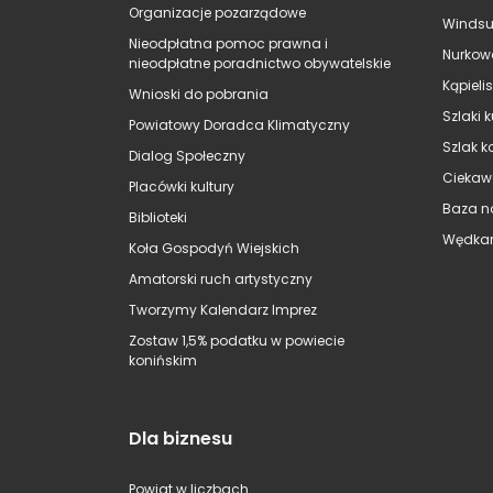
Organizacje pozarządowe
Windsu
Nieodpłatna pomoc prawna i
Nurkow
nieodpłatne poradnictwo obywatelskie
Kąpieli
Wnioski do pobrania
Szlaki 
Powiatowy Doradca Klimatyczny
Szlak k
Dialog Społeczny
Ciekaw
Placówki kultury
Baza n
Biblioteki
Wędkar
Koła Gospodyń Wiejskich
Amatorski ruch artystyczny
Tworzymy Kalendarz Imprez
Zostaw 1,5% podatku w powiecie
konińskim
Dla biznesu
Powiat w liczbach