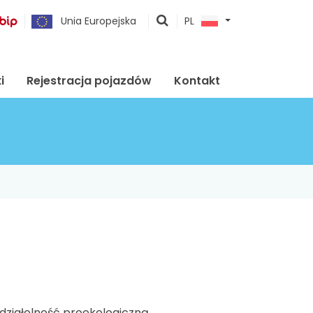
pokaż
Unia Europejska
PL
wyszukiwarkę
i
Rejestracja pojazdów
Kontakt
działolność proekologiczną,