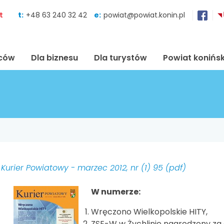
Skocz do zawartości
t
t:
+48 63 240 32 42
e:
powiat@powiat.konin.pl
ńców
Dla biznesu
Dla turystów
Powiat konińsk
Kurier Powiatowy - marzec 2012, nr (1) 95 (pdf)
W numerze:
Wręczono Wielkopolskie HITY,
ZSE-W w Żychlinie nagrodzony za 