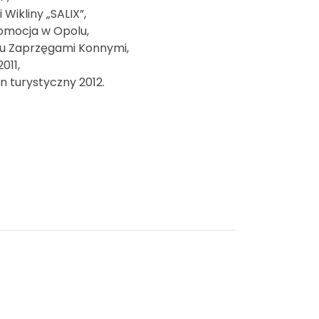
Wikliny „SALIX”,
omocja w Opolu,
iu Zaprzęgami Konnymi,
011,
 turystyczny 2012.