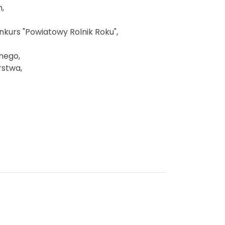
,
onkurs "Powiatowy Rolnik Roku",
nego,
rstwa,