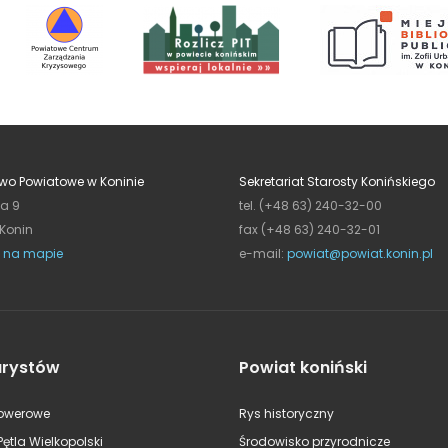
wo Powiatowe w Koninie
Sekretariat Starosty Konińskiego
ja 9
tel. (+48 63) 240-32-00
 Konin
fax (+48 63) 240-32-01
 na mapie
e-mail:
powiat@powiat.konin.pl
urystów
Powiat koniński
rowerowe
Rys historyczny
Pętla Wielkopolski
Środowisko przyrodnicze