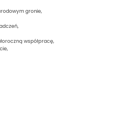
arodowym gronie,
adczeń,
ałoroczną współpracę,
cie,