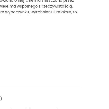
iono o niej "…ziemia zniszczona przez
iewiele ma wspólnego z rzeczywistością.
łym wypoczynku, wytchnieniu i relaksie, to
9)