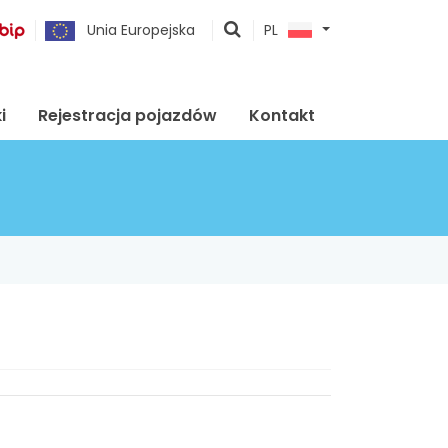
pokaż
Unia Europejska
PL
wyszukiwarkę
i
Rejestracja pojazdów
Kontakt