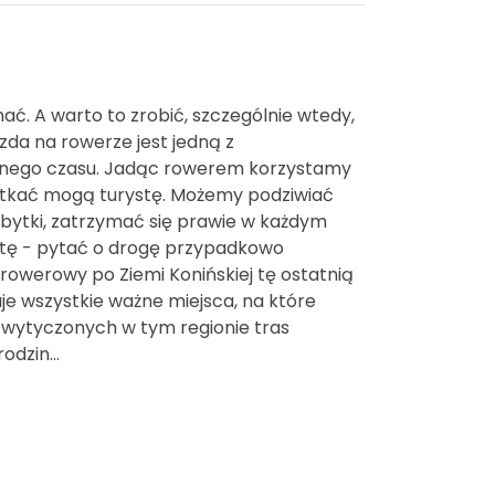
ać. A warto to zrobić, szczególnie wtedy,
zda na rowerze jest jedną z
olnego czasu. Jadąc rowerem korzystamy
potkać mogą turystę. Możemy podziwiać
bytki, zatrzymać się prawie w każdym
otę - pytać o drogę przypadkowo
owerowy po Ziemi Konińskiej tę ostatnią
je wszystkie ważne miejsca, na które
ów wytyczonych w tym regionie tras
dzin...