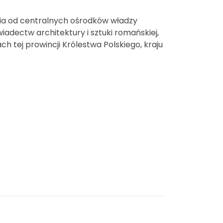
ia od centralnych ośrodków władzy
świadectw architektury i sztuki romańskiej,
h tej prowincji Królestwa Polskiego, kraju