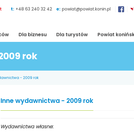
Skocz do zawartości
t
t:
+48 63 240 32 42
e:
powiat@powiat.konin.pl
ńców
Dla biznesu
Dla turystów
Powiat konińsk
2009 rok
dawnictwa - 2009 rok
Inne wydawnictwa - 2009 rok
Wydawnictwa własne: