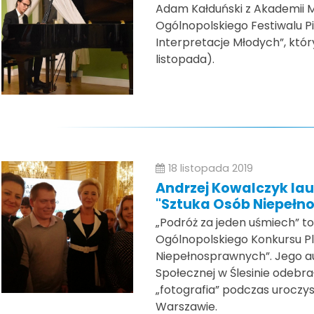
Adam Kałduński z Akademii 
Ogólnopolskiego Festiwalu P
Interpretacje Młodych”, któr
listopada).
18 listopada 2019
Andrzej Kowalczyk lau
"Sztuka Osób Niepełn
„Podróż za jeden uśmiech” to 
Ogólnopolskiego Konkursu P
Niepełnosprawnych”. Jego a
Społecznej w Ślesinie odebra
„fotografia” podczas uroczy
Warszawie.