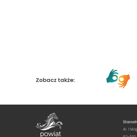
Zobacz także:
Starost
Al. 1 Ma
62-510