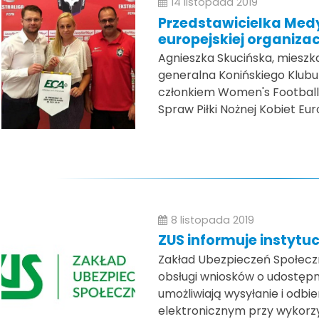
14 listopada 2019
Przedstawicielka Med
europejskiej organizacj
Agnieszka Skucińska, mieszk
generalna Konińskiego Klubu
członkiem Women's Football
Spraw Piłki Nożnej Kobiet Eu
8 listopada 2019
ZUS informuje instytuc
Zakład Ubezpieczeń Społeczn
obsługi wniosków o udostępni
umożliwiają wysyłanie i odb
elektronicznym przy wykorzy