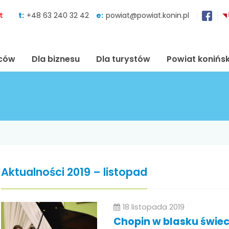
Skocz do zawartości
t
t:
+48 63 240 32 42
e:
powiat@powiat.konin.pl
ńców
Dla biznesu
Dla turystów
Powiat konińsk
Aktualności 2019 – listopad
18 listopada 2019
Chopin w blasku świe