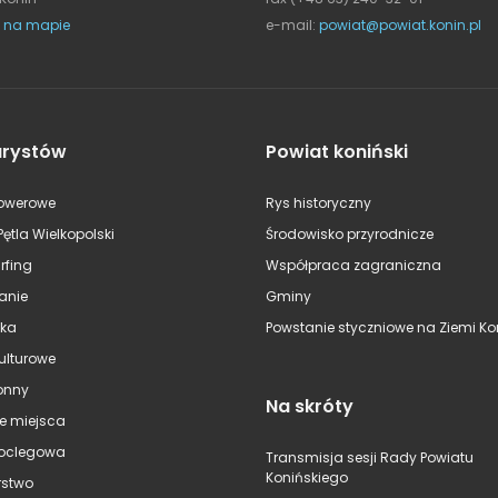
 na mapie
e-mail:
powiat@powiat.konin.pl
urystów
Powiat koniński
rowerowe
Rys historyczny
Pętla Wielkopolski
Środowisko przyrodnicze
rfing
Współpraca zagraniczna
anie
Gminy
ska
Powstanie styczniowe na Ziemi Kon
kulturowe
onny
Na skróty
e miejsca
oclegowa
Transmisja sesji Rady Powiatu
Konińskiego
stwo