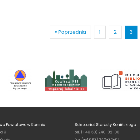
« Poprzednia
1
2
3
wo Powiatowe w Koninie
Sekretariat Starosty Konińskiego
ja 9
tel. (+48 63) 240-32-00
 Konin
fax (+48 63) 240-32-01