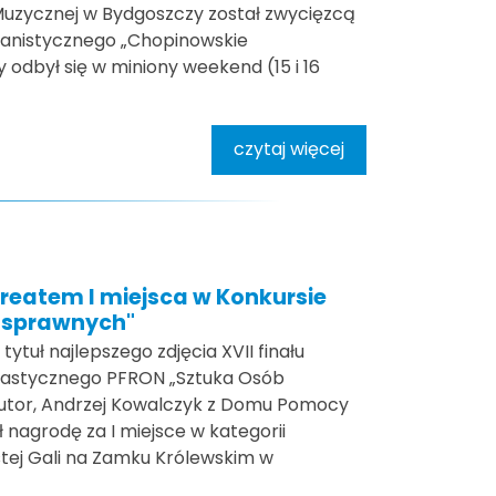
Muzycznej w Bydgoszczy został zwycięzcą
ianistycznego „Chopinowskie
y odbył się w miniony weekend (15 i 16
czytaj więcej
reatem I miejsca w Konkursie
osprawnych"
tytuł najlepszego zdjęcia XVII finału
lastycznego PFRON „Sztuka Osób
utor, Andrzej Kowalczyk z Domu Pomocy
ł nagrodę za I miejsce w kategorii
stej Gali na Zamku Królewskim w