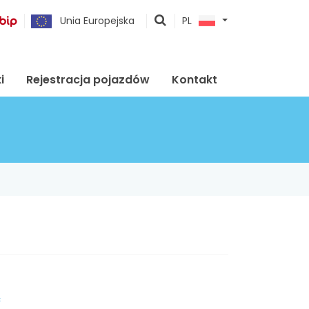
pokaż
Unia Europejska
PL
wyszukiwarkę
i
Rejestracja pojazdów
Kontakt
c