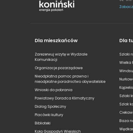
Zobacz
Dla mieszkańców
Dla t
Zarezerwuj wizytę w Wydziale
Szlaki 
Komunikacji
Wielka 
Organizacje pozarządowe
Windsu
Nieodpłatna pomoc prawna i
Nurkow
nieodpłatne poradnictwo obywatelskie
Kąpieli
Wnioski do pobrania
Szlaki 
Powiatowy Doradca Klimatyczny
Szlak k
Dialog Społeczny
Ciekaw
Placówki kultury
Baza n
Biblioteki
Wędkar
Koła Gospodyń Wiejskich