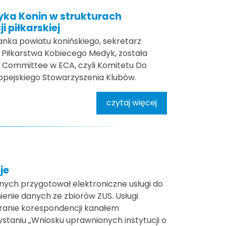
yka Konin w strukturach
i piłkarskiej
anka powiatu konińskiego, sekretarz
 Piłkarstwa Kobiecego Medyk, została
 Committee w ECA, czyli Komitetu Do
ropejskiego Stowarzyszenia Klubów.
czytaj więcej
je
ych przygotował elektroniczne usługi do
enie danych ze zbiorów ZUS. Usługi
ieranie korespondencji kanałem
staniu „Wniosku uprawnionych instytucji o