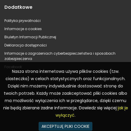
Dodatkowe
Polityka prywatności
Informacje o cookies
Biuletyn Informacji Publicznej
Deklaracja dostępności
Informacje o zagrożeniach cyberbezpieczeństwa i sposobach
zabezpieczenia
Facebook
Nasza strona internetowa używa plików cookies (tzw.
ciasteczka) w celach statystycznych oraz funkcjonalnych.
Dzięki nim możemy indywidualnie dostosować stronę do
twoich potrzeb. Każdy może zaakceptować pliki cookies albo
ma możliwość wyłączenia ich w przeglądarce, dzięki czemu
© 2023 Starostwo Powiatowe w Koninie – Wszelkie prawa zastrzeżone
nie będą zbierane żadne informacje. Dowiedz się więcej
jak je
wyłączyć
.
AKCEPTUJĘ PLIKI COOKIE
Realizacja:
WR Consulting