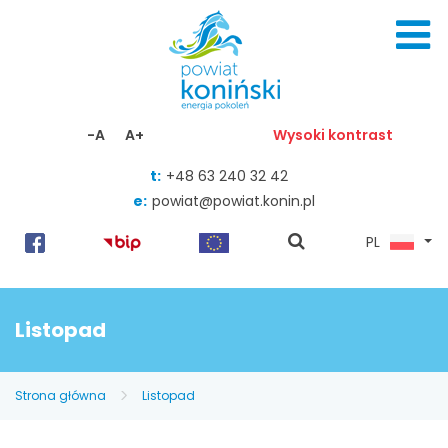
Skocz do zawartości
-A
A+
Wysoki kontrast
t:
+48 63 240 32 42
e:
powiat@powiat.konin.pl
pokaż
PL
wyszukiwarkę
Listopad
Strona główna
Listopad