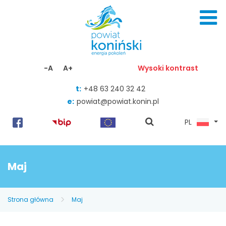
Skocz do zawartości
-A
A+
Wysoki kontrast
t:
+48 63 240 32 42
e:
powiat@powiat.konin.pl
pokaż
PL
wyszukiwarkę
Maj
Strona główna
Maj