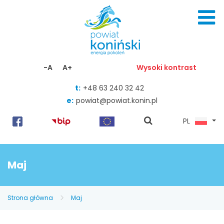
Skocz do zawartości
-A
A+
Wysoki kontrast
t:
+48 63 240 32 42
e:
powiat@powiat.konin.pl
pokaż
PL
wyszukiwarkę
Maj
Strona główna
Maj