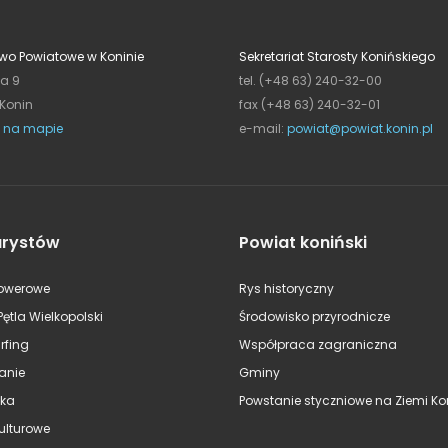
wo Powiatowe w Koninie
Sekretariat Starosty Konińskiego
ja 9
tel. (+48 63) 240-32-00
 Konin
fax (+48 63) 240-32-01
 na mapie
e-mail:
powiat@powiat.konin.pl
urystów
Powiat koniński
rowerowe
Rys historyczny
Pętla Wielkopolski
Środowisko przyrodnicze
rfing
Współpraca zagraniczna
anie
Gminy
ska
Powstanie styczniowe na Ziemi Kon
kulturowe