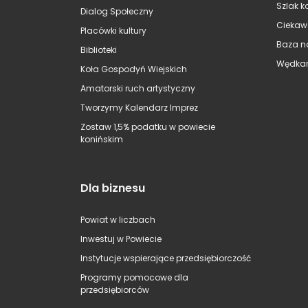
Szlak k
Dialog Społeczny
Ciekaw
Placówki kultury
Baza n
Biblioteki
Wędkar
Koła Gospodyń Wiejskich
Amatorski ruch artystyczny
Tworzymy Kalendarz Imprez
Zostaw 1,5% podatku w powiecie
konińskim
Dla biznesu
Powiat w liczbach
Inwestuj w Powiecie
Instytucje wspierające przedsiębiorczość
Programy pomocowe dla
przedsiębiorców