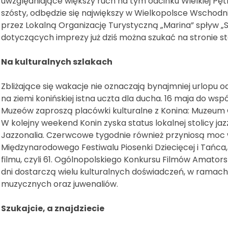
uwzględniające większy ruch na tym odcinku Wielkiej Pętli 
szósty, odbędzie się największy w Wielkopolsce Wschodni
przez Lokalną Organizację Turystyczną „Marina” spływ „
dotyczących imprezy już dziś można szukać na stronie s
Na kulturalnych szlakach
Zbliżające się wakacje nie oznaczają bynajmniej urlopu od
na ziemi konińskiej istna uczta dla ducha. 16 maja do ws
Muzeów zaproszą placówki kulturalne z Konina: Muzeum O
W kolejny weekend Konin zyska status lokalnej stolicy jaz
Jazzonalia. Czerwcowe tygodnie również przyniosą moc 
Międzynarodowego Festiwalu Piosenki Dziecięcej i Tańca,
filmu, czyli 61. Ogólnopolskiego Konkursu Filmów Amatorski
dni dostarczą wielu kulturalnych doświadczeń, w ramac
muzycznych oraz juwenaliów.
Szukajcie, a znajdziecie