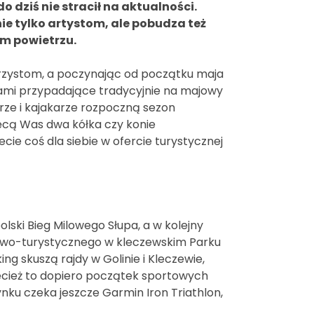
o dziś nie stracił na aktualności.
nie tylko artystom, ale pobudza też
ym powietrzu.
erzystom, a poczynając od początku maja
a nami przypadające tradycyjnie na majowy
rze i kajakarze rozpoczną sezon
ręcą Was dwa kółka czy konie
ie coś dla siebie w ofercie turystycznej
polski Bieg Milowego Słupa, a w kolejny
owo-turystycznego w kleczewskim Parku
ng skuszą rajdy w Golinie i Kleczewie,
zecież to dopiero początek sportowych
ku czeka jeszcze Garmin Iron Triathlon,