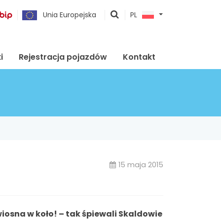
pokaż
Unia Europejska
PL
wyszukiwarkę
i
Rejestracja pojazdów
Kontakt
15 maja 2015
wiosna w koło! – tak śpiewali Skaldowie