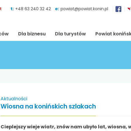
Skocz do zawartości
t
t:
+48 63 240 32 42
e:
powiat@powiat.konin.pl
ńców
Dla biznesu
Dla turystów
Powiat konińsk
Aktualności
Wiosna na konińskich szlakach
Cieplejszy wieje wiatr, znów nam ubyło lat, wiosna, 