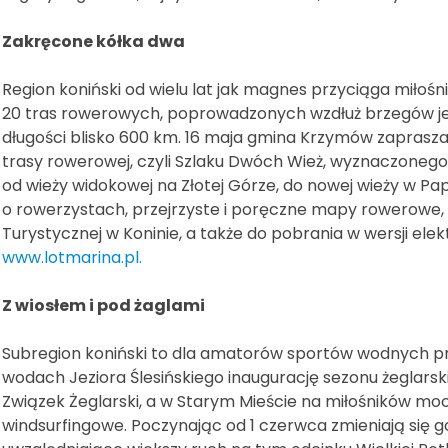
Zakręcone kółka dwa
Region koniński od wielu lat jak magnes przyciąga miłoś
20 tras rowerowych, poprowadzonych wzdłuż brzegów jez
długości blisko 600 km. 16 maja gmina Krzymów zaprasza 
trasy rowerowej, czyli Szlaku Dwóch Wież, wyznaczonego
od wieży widokowej na Złotej Górze, do nowej wieży w Pap
o rowerzystach, przejrzyste i poręczne mapy rowerowe,
Turystycznej w Koninie, a także do pobrania w wersji elek
www.lotmarina.pl.
Z wiosłem i pod żaglami
Subregion koniński to dla amatorów sportów wodnych pr
wodach Jeziora Ślesińskiego inaugurację sezonu żeglars
Związek Żeglarski, a w Starym Mieście na miłośników m
windsurfingowe. Poczynając od 1 czerwca zmieniają się 