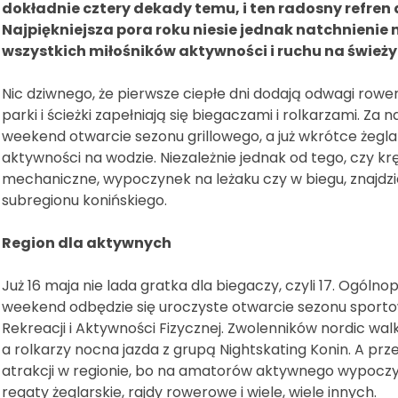
dokładnie cztery dekady temu, i ten radosny refren d
Najpiękniejsza pora roku niesie jednak natchnienie 
wszystkich miłośników aktywności i ruchu na śwież
Nic dziwnego, że pierwsze ciepłe dni dodają odwagi row
parki i ścieżki zapełniają się biegaczami i rolkarzami. Z
weekend otwarcie sezonu grillowego, a już wkrótce żegla
aktywności na wodzie. Niezależnie jednak od tego, czy k
mechaniczne, wypoczynek na leżaku czy w biegu, znajdziec
subregionu konińskiego.
Region dla aktywnych
Już 16 maja nie lada gratka dla biegaczy, czyli 17. Ogólno
weekend odbędzie się uroczyste otwarcie sezonu sport
Rekreacji i Aktywności Fizycznej. Zwolenników nordic walki
a rolkarzy nocna jazda z grupą Nightskating Konin. A pr
atrakcji w regionie, bo na amatorów aktywnego wypoczyn
regaty żeglarskie, rajdy rowerowe i wiele, wiele innych.