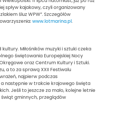
Wielkopolski. 11 lipca natomiast, już po raz
ej spływ kajakowy, czyli organizowany
Szlakiem śluz WPW”. Szczegółów
towarzyszenia:
www.lotmarina.pl
.
 kultury. Miłośników muzyki i sztuki czeka
pólnego świętowania Europejskiej Nocy
kręgowe oraz Centrum Kultury i Sztuki.
zu, a to za sprawą XXII Festiwalu
wrażeń, najpierw podczas
 a następnie w trakcie krajowego święta
ch. Jeśli to jeszcze za mało, kolejne letnie
h świąt gminnych, przeglądów