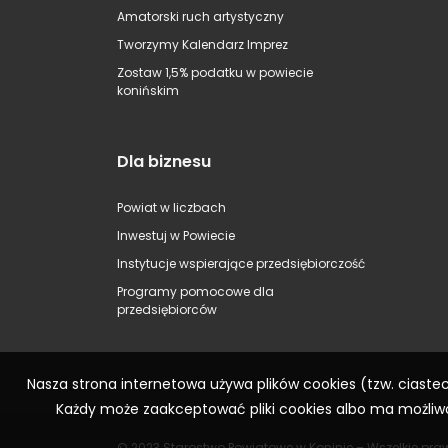
Amatorski ruch artystyczny
Tworzymy Kalendarz Imprez
Zostaw 1,5% podatku w powiecie
konińskim
Dla biznesu
Powiat w liczbach
Inwestuj w Powiecie
Instytucje wspierające przedsiębiorczość
Programy pomocowe dla
przedsiębiorców
Nasza strona internetowa używa plików cookies (tzw. ciast
Każdy może zaakceptować pliki cookies albo ma możliwo
© 2023 Starostwo Powiatowe w Koninie – Wszelkie pra