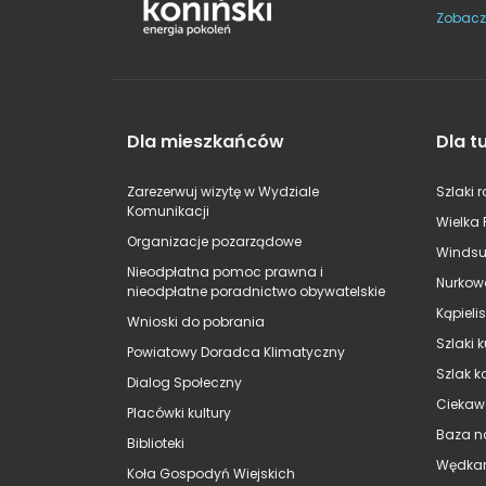
Zobacz
Dla mieszkańców
Dla t
Zarezerwuj wizytę w Wydziale
Szlaki 
Komunikacji
Wielka 
Organizacje pozarządowe
Windsu
Nieodpłatna pomoc prawna i
Nurkow
nieodpłatne poradnictwo obywatelskie
Kąpieli
Wnioski do pobrania
Szlaki 
Powiatowy Doradca Klimatyczny
Szlak k
Dialog Społeczny
Ciekaw
Placówki kultury
Baza n
Biblioteki
Wędkar
Koła Gospodyń Wiejskich