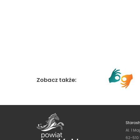
Zobacz także:
Starost
Al. 1 Ma
62-510