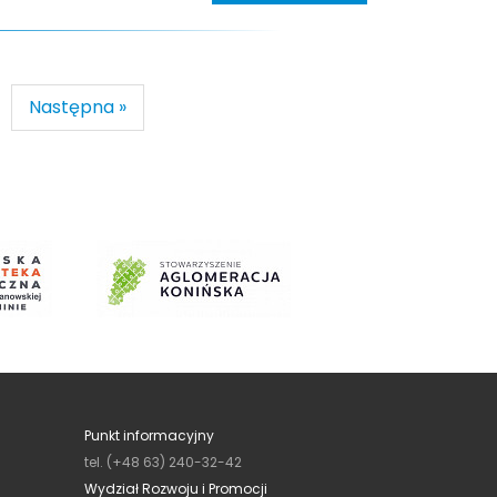
Następna »
Punkt informacyjny
tel. (+48 63) 240-32-42
Wydział Rozwoju i Promocji