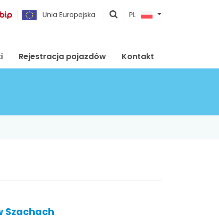
pokaż
Unia Europejska
PL
wyszukiwarkę
i
Rejestracja pojazdów
Kontakt
w Szachach