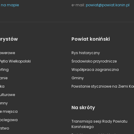
 na mapie
e-mail:
powiat@powiat.konin.pl
urystów
Powiat koniński
rowerowe
Rys historyczny
Pętla Wielkopolski
Środowisko przyrodnicze
rfing
Współpraca zagraniczna
anie
Gminy
ska
Powstanie styczniowe na Ziemi Kon
kulturowe
onny
Na skróty
e miejsca
oclegowa
Transmisja sesji Rady Powiatu
Konińskiego
stwo