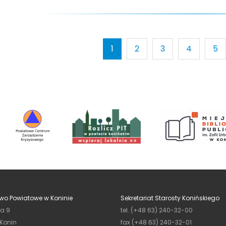
1
2
3
4
5
wo Powiatowe w Koninie
Sekretariat Starosty Konińskiego
ja 9
tel. (+48 63) 240-32-00
 Konin
fax (+48 63) 240-32-01