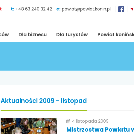
Skocz do zawartości
t
t:
+48 63 240 32 42
e:
powiat@powiat.konin.pl
ńców
Dla biznesu
Dla turystów
Powiat konińsk
Aktualności 2009 - listopad
4 listopada 2009
Mistrzostwa Powiatu 