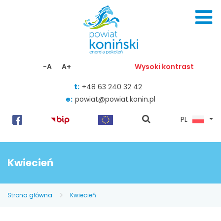
Skocz do zawartości
-A
A+
Wysoki kontrast
t:
+48 63 240 32 42
e:
powiat@powiat.konin.pl
pokaż
PL
wyszukiwarkę
Kwiecień
Strona główna
Kwiecień