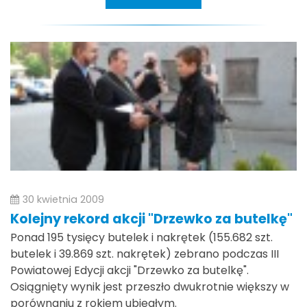
30 kwietnia 2009
Kolejny rekord akcji "Drzewko za butelkę"
Ponad 195 tysięcy butelek i nakrętek (155.682 szt.
butelek i 39.869 szt. nakrętek) zebrano podczas III
Powiatowej Edycji akcji "Drzewko za butelkę".
Osiągnięty wynik jest przeszło dwukrotnie większy w
porównaniu z rokiem ubiegłym.