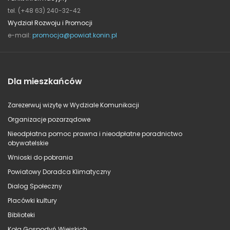
tel. (+48 63) 240-32-42
Wydział Rozwoju i Promocji
e-mail:
promocja@powiat.konin.pl
Dla mieszkańców
Zarezerwuj wizytę w Wydziale Komunikacji
Organizacje pozarządowe
Nieodpłatna pomoc prawna i nieodpłatne poradnictwo
obywatelskie
Wnioski do pobrania
Powiatowy Doradca Klimatyczny
Dialog Społeczny
Placówki kultury
Biblioteki
Koła Gospodyń Wiejskich