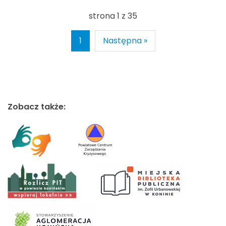
strona 1 z 35
1
Następna »
Zobacz także: