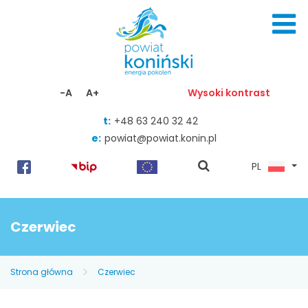
Skocz do zawartości
-A
A+
Wysoki kontrast
t:
+48 63 240 32 42
e:
powiat@powiat.konin.pl
pokaż
PL
wyszukiwarkę
Czerwiec
Strona główna
Czerwiec