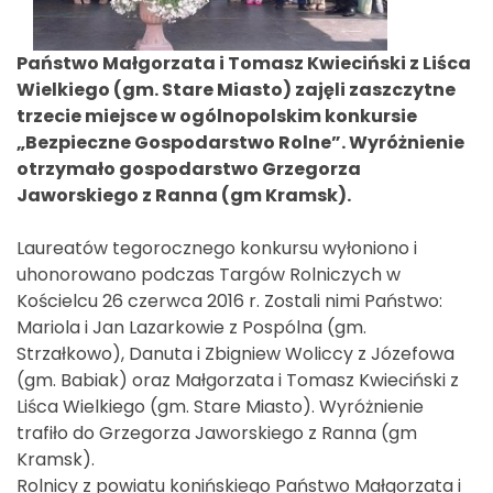
Państwo Małgorzata i Tomasz Kwieciński z Liśca
Wielkiego (gm. Stare Miasto) zajęli zaszczytne
trzecie miejsce w ogólnopolskim konkursie
„Bezpieczne Gospodarstwo Rolne”. Wyróżnienie
otrzymało gospodarstwo Grzegorza
Jaworskiego z Ranna (gm Kramsk).
Laureatów tegorocznego konkursu wyłoniono i
uhonorowano podczas Targów Rolniczych w
Kościelcu 26 czerwca 2016 r. Zostali nimi Państwo:
Mariola i Jan Lazarkowie z Pospólna (gm.
Strzałkowo), Danuta i Zbigniew Woliccy z Józefowa
(gm. Babiak) oraz Małgorzata i Tomasz Kwieciński z
Liśca Wielkiego (gm. Stare Miasto). Wyróżnienie
trafiło do Grzegorza Jaworskiego z Ranna (gm
Kramsk).
Rolnicy z powiatu konińskiego Państwo Małgorzata i