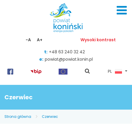
Skocz do zawartości
-A
A+
Wysoki kontrast
t:
+48 63 240 32 42
e:
powiat@powiat.konin.pl
pokaż
PL
wyszukiwarkę
Czerwiec
Strona główna
Czerwiec