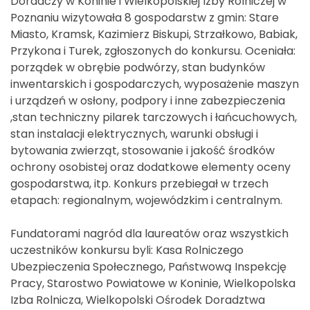
Doradczy w Koninie i Wielkopolskiej Izby Rolniczej w
Poznaniu wizytowała 8 gospodarstw z gmin: Stare
Miasto, Kramsk, Kazimierz Biskupi, Strzałkowo, Babiak,
Przykona i Turek, zgłoszonych do konkursu. Oceniała:
porządek w obrębie podwórzy, stan budynków
inwentarskich i gospodarczych, wyposażenie maszyn
i urządzeń w osłony, podpory i inne zabezpieczenia
,stan techniczny pilarek tarczowych i łańcuchowych,
stan instalacji elektrycznych, warunki obsługi i
bytowania zwierząt, stosowanie i jakość środków
ochrony osobistej oraz dodatkowe elementy oceny
gospodarstwa, itp. Konkurs przebiegał w trzech
etapach: regionalnym, wojewódzkim i centralnym.
Fundatorami nagród dla laureatów oraz wszystkich
uczestników konkursu byli: Kasa Rolniczego
Ubezpieczenia Społecznego, Państwową Inspekcję
Pracy, Starostwo Powiatowe w Koninie, Wielkopolska
Izba Rolnicza, Wielkopolski Ośrodek Doradztwa