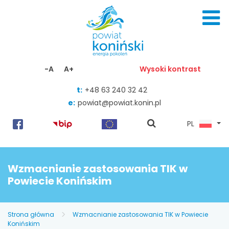
Skocz do zawartości
-A
A+
Wysoki kontrast
t:
+48 63 240 32 42
e:
powiat@powiat.konin.pl
pokaż
PL
wyszukiwarkę
Wzmacnianie zastosowania TIK w
Powiecie Konińskim
Strona główna
Wzmacnianie zastosowania TIK w Powiecie
Konińskim