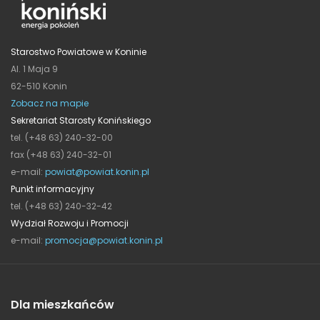
Starostwo Powiatowe w Koninie
Al. 1 Maja 9
62-510 Konin
Zobacz na mapie
Sekretariat Starosty Konińskiego
tel. (+48 63) 240-32-00
fax (+48 63) 240-32-01
e-mail:
powiat@powiat.konin.pl
Punkt informacyjny
tel. (+48 63) 240-32-42
Wydział Rozwoju i Promocji
e-mail:
promocja@powiat.konin.pl
Dla mieszkańców