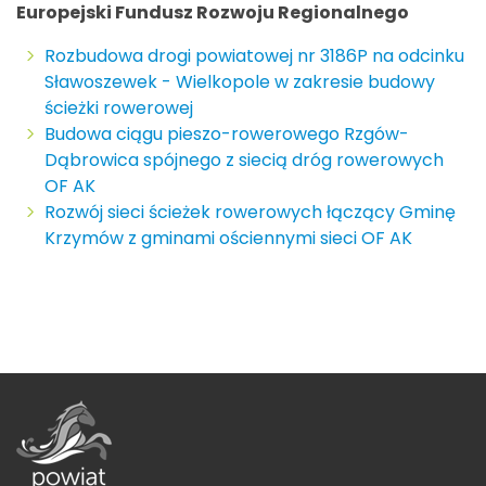
Europejski Fundusz Rozwoju Regionalnego
Rozbudowa drogi powiatowej nr 3186P na odcinku
Sławoszewek - Wielkopole w zakresie budowy
ścieżki rowerowej
Budowa ciągu pieszo-rowerowego Rzgów-
Dąbrowica spójnego z siecią dróg rowerowych
OF AK
Rozwój sieci ścieżek rowerowych łączący Gminę
Krzymów z gminami ościennymi sieci OF AK