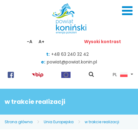
Skocz do zawartości
-A
A+
Wysoki kontrast
t:
+48 63 240 32 42
e:
powiat@powiat.konin.pl
pokaż
PL
wyszukiwarkę
w trakcie realizacji
Strona główna
Unia Europejska
w trakcie realizacji