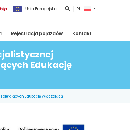
pokaż
Unia Europejska
PL
wyszukiwarkę
i
Rejestracja pojazdów
Kontakt
alistycznej
jących Edukację
spierających Edukację Włączającą