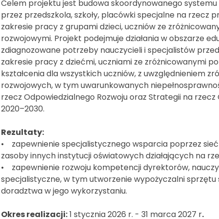
Celem projektu jest budowa skoordynowanego systemu p
przez przedszkola, szkoły, placówki specjalne na rzecz p
zakresie pracy z grupami dzieci, uczniów ze zróżnicowa
rozwojowymi. Projekt podejmuje działania w obszarze eduk
zdiagnozowane potrzeby nauczycieli i specjalistów przed
zakresie pracy z dziećmi, uczniami ze zróżnicowanymi 
kształcenia dla wszystkich uczniów, z uwzględnieniem zr
rozwojowych, w tym uwarunkowanych niepełnosprawnością.
rzecz Odpowiedzialnego Rozwoju oraz Strategii na rzecz
2020–2030.
Rezultaty:
• zapewnienie specjalistycznego wsparcia poprzez sieć
zasoby innych instytucji oświatowych działających na rzec
• zapewnienie rozwoju kompetencji dyrektorów, nauczyci
specjalistyczne, w tym utworzenie wypożyczalni sprzętu 
doradztwa w jego wykorzystaniu.
Okres realizacji:
1 stycznia 2026 r. - 31 marca 2027 r
.