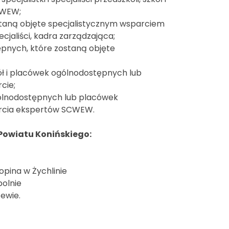
CWEW;
staną objęte specjalistycznym wsparciem
ecjaliści, kadra zarządzająca;
ępnych, które zostaną objęte
zkół i placówek ogólnodostępnych lub
cie;
 ogólnodostępnych lub placówek
arcia ekspertów SCWEW.
 Powiatu Konińskiego:
pina w Żychlinie
polnie
ewie.