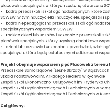
placówek specjalnych, w których zostaną utworzone S
• kadra przedszkoli i szkół ogólnodostępnych, które zo
SCWEW, w tym nauczycielki i nauczyciele, specjalistki i sp
• kadra niepedagogiczna przedszkoli, szkół ogólnodost
specjalistycznym wsparciem SCWEW;
• rodzice dzieci lub uczniów i uczennic z przedszkoli, s
placówek specjalnych, którzy uzyskają dodatkowe wspar
• dzieci lub uczniowie i uczennice z przedszkoli, szkół
specjalnych, które będą ostatecznymi odbiorcami wsp
Projekt obejmuje wsparciem pięć Placówek z terenu
Przedszkole Samorządowe "Leśne Skrzaty" w Siąszycach
Szkoła Podstawowa im. Arkadego Fiedlera w Rychwale
Zespół Szkół Ekonomiczno-Usługowych im. Fryderyka Cho
Zespół Szkół Ogólnokształcących i Technicznych w Som
Zespół Szkół Ogólnokształcących i Technicznych w Klecz
Cel główny: