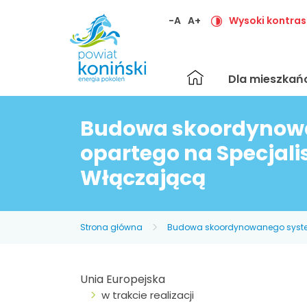
-A
A+
Wysoki kontras
Strona
Dla mieszka
główna
Budowa skoordynowa
opartego na Specjal
Włączającą
Strona główna
Budowa skoordynowanego system
Unia Europejska
w trakcie realizacji