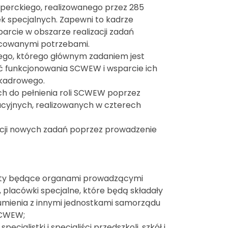
perckiego, realizowanego przez 285
 specjalnych. Zapewni to kadrze
parcie w obszarze realizacji zadań
nicowanymi potrzebami.
go, którego głównym zadaniem jest
ć funkcjonowania SCWEW i wsparcie ich
 kadrowego.
ch do pełnienia roli SCWEW poprzez
cyjnych, realizowanych w czterech
cji nowych zadań poprzez prowadzenie
ioty będące organami prowadzącymi
, placówki specjalne, które będą składały
umienia z innymi jednostkami samorządu
 SCWEW;
ecjalistki i specjaliści przedszkoli, szkół i