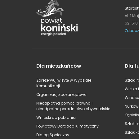
Starost
Al. 1 Ma
62-510
Zobacz
Dla mieszkańców
Dla t
Zarezerwuj wizytę w Wydziale
Szlaki 
Komunikacji
Wielka 
Organizacje pozarządowe
Windsu
Nieodpłatna pomoc prawna i
Nurkow
nieodpłatne poradnictwo obywatelskie
Kąpieli
Wnioski do pobrania
Szlaki 
Powiatowy Doradca Klimatyczny
Szlak k
Dialog Społeczny