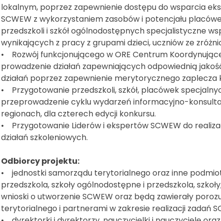
lokalnym, poprzez zapewnienie dostępu do wsparcia eks
SCWEW z wykorzystaniem zasobów i potencjału placówek
przedszkoli i szkół ogólnodostępnych specjalistyczne ws
wynikających z pracy z grupami dzieci, uczniów ze zróż
• Rozwój funkcjonującego w ORE Centrum Koordynujące
prowadzenie działań zapewniających odpowiednią jakoś
działań poprzez zapewnienie merytorycznego zaplecza
• Przygotowanie przedszkoli, szkół, placówek specjalny
przeprowadzenie cyklu wydarzeń informacyjno-konsulta
regionach, dla czterech edycji konkursu.
• Przygotowanie Liderów i ekspertów SCWEW do realiza
działań szkoleniowych.
Odbiorcy projektu:
• jednostki samorządu terytorialnego oraz inne podm
przedszkola, szkoły ogólnodostępne i przedszkola, szkoły
wnioski o utworzenie SCWEW oraz będą zawierały poroz
terytorialnego i partnerami w zakresie realizacji zadań
• dyrektorki i dyrektorzy, nauczycielki i nauczyciele oraz sp