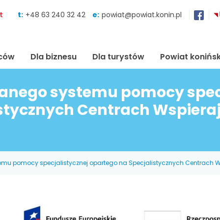
Skocz do zawartości
t
t:
+48 63 240 32 42
e:
powiat@powiat.konin.pl
ńców
Dla biznesu
Dla turystów
Powiat konińsk
nego systemu pomocy specj
istycznych Centrach Wspiera
u pomocy specjalistycznej opartego na Specjalistycznych Centrach W