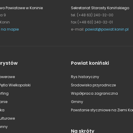
wo Powiatowe w Koninie
Sekretariat Starosty Konińskiego
ja 9
tel. (+48 63) 240-32-00
 Konin
fax (+48 63) 240-32-01
 na mapie
e-mail:
powiat@powiat.konin.pl
urystów
Powiat koniński
rowerowe
Rys historyczny
Pętla Wielkopolski
Środowisko przyrodnicze
rfing
Współpraca zagraniczna
anie
Gminy
ska
Powstanie styczniowe na Ziemi Kon
kulturowe
onny
Na skróty