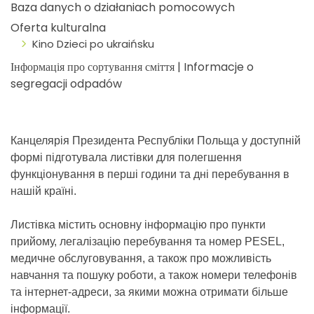
Baza danych o działaniach pomocowych
Oferta kulturalna
Kino Dzieci po ukraińsku
Інформація про сортування сміття | Informacje o
segregacji odpadów
Канцелярія Президента Республіки Польща у доступній
формі підготувала листівки для полегшення
функціонування в перші години та дні перебування в
нашій країні.
Листівка містить основну інформацію про пункти
прийому, легалізацію перебування та номер PESEL,
медичне обслуговування, а також про можливість
навчання та пошуку роботи, а також номери телефонів
та інтернет-адреси, за якими можна отримати більше
інформації.