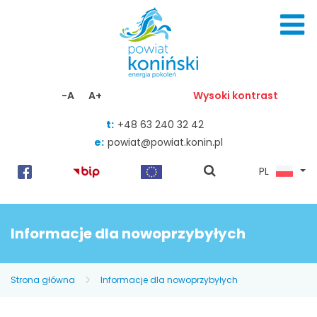
Skocz do zawartości
-A
A+
Wysoki kontrast
t:
+48 63 240 32 42
e:
powiat@powiat.konin.pl
pokaż
PL
wyszukiwarkę
Informacje dla nowoprzybyłych
Strona główna
Informacje dla nowoprzybyłych