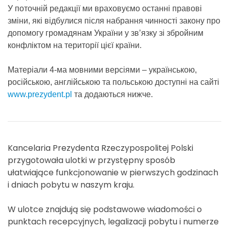
У поточній редакції ми враховуємо останні правові
зміни, які відбулися після набрання чинності закону про
допомогу громадянам України у зв’язку зі збройним
конфліктом на території цієї країни.
Матеріали 4-ма мовними версіями – українською,
російською, англійською та польською доступні на сайті
www.prezydent.pl
та додаються нижче.
Kancelaria Prezydenta Rzeczypospolitej Polski
przygotowała ulotki w przystępny sposób
ułatwiające funkcjonowanie w pierwszych godzinach
i dniach pobytu w naszym kraju.
W ulotce znajdują się podstawowe wiadomości o
punktach recepcyjnych, legalizacji pobytu i numerze