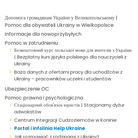
Допомога громадянам України у Великопольському |
Pomoc dla obywateli Ukrainy w Wielkopolsce
Informacje dla nowoprzybyłych
Pomoc w zatrudnieniu
Безкоштовний курс польської мови для вчителів з України
| Bezpłatny kurs języka polskiego dla nauczycieli z
Ukrainy
Baza danych z ofertami pracy dla uchodźców z
Ukrainy – pracowników uczelni i studentów
Ubezpieczenie OC
Pomoc prawna i psychologiczna
Стаціонарний обов'язок юристів | Stacjonarny dyżur
adwokatów
Centrum Integracji Cudzoziemców w Koninie
Portal i infolinia Help Ukraine
Jak rozmawiać z rodzinami z Ukrainy?