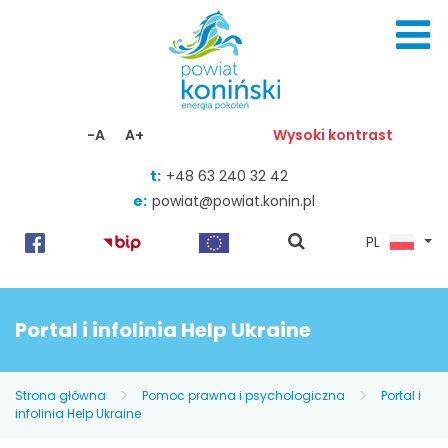
Skocz do zawartości
-A
A+
Wysoki kontrast
t:
+48 63 240 32 42
e:
powiat@powiat.konin.pl
pokaż
PL
wyszukiwarkę
Portal i infolinia Help Ukraine
Strona główna
Pomoc prawna i psychologiczna
Portal i
infolinia Help Ukraine