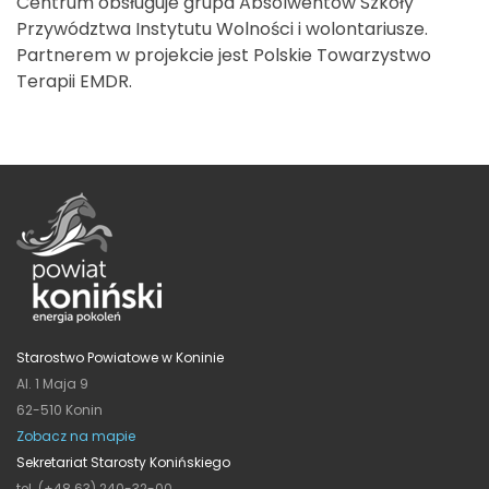
Centrum obsługuje grupa Absolwentów Szkoły
Przywództwa Instytutu Wolności i wolontariusze.
Partnerem w projekcie jest Polskie Towarzystwo
Terapii EMDR.
Starostwo Powiatowe w Koninie
Al. 1 Maja 9
62-510 Konin
Zobacz na mapie
Sekretariat Starosty Konińskiego
tel. (+48 63) 240-32-00