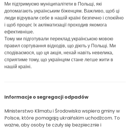
Ми підтримуємо муніципалітети в Польщі, які
допомагають українським біженцям. Важливо, щоб ці
люди відчували себе в нашій країні безпечно і спокійно
і щоб процес їх акліматизації проходив якомога
ефективніше.
Тому ми підготували переклад українською мовою
правил сортування відходів, що діють у Польщі. Ми
сподіваємося, що ця акція, нехай навіть невелика,
сприятиме тому, що українцям стане легше жити в
нашій країні.
Informacje o segregacji odpadów
Ministerstwo Klimatu i Środowiska wspiera gminy w
Polsce, które pomagają ukraińskim uchodźcom. To
ważne, aby osoby te czuły się bezpiecznie i