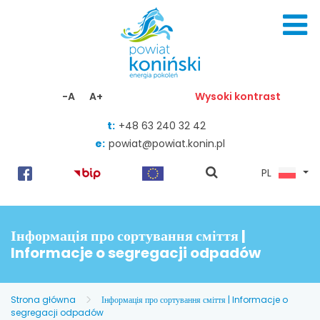
Skocz do zawartości
-A
A+
Wysoki kontrast
t:
+48 63 240 32 42
e:
powiat@powiat.konin.pl
pokaż
PL
wyszukiwarkę
Інформація про сортування сміття |
Informacje o segregacji odpadów
Strona główna
Інформація про сортування сміття | Informacje o
segregacji odpadów