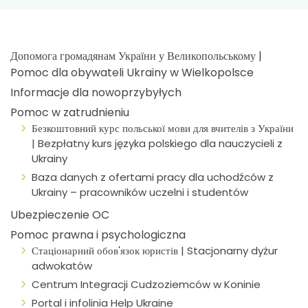
Допомога громадянам України у Великопольському |
Pomoc dla obywateli Ukrainy w Wielkopolsce
Informacje dla nowoprzybyłych
Pomoc w zatrudnieniu
Безкоштовний курс польської мови для вчителів з України
| Bezpłatny kurs języka polskiego dla nauczycieli z
Ukrainy
Baza danych z ofertami pracy dla uchodźców z
Ukrainy – pracowników uczelni i studentów
Ubezpieczenie OC
Pomoc prawna i psychologiczna
Стаціонарний обов'язок юристів | Stacjonarny dyżur
adwokatów
Centrum Integracji Cudzoziemców w Koninie
Portal i infolinia Help Ukraine