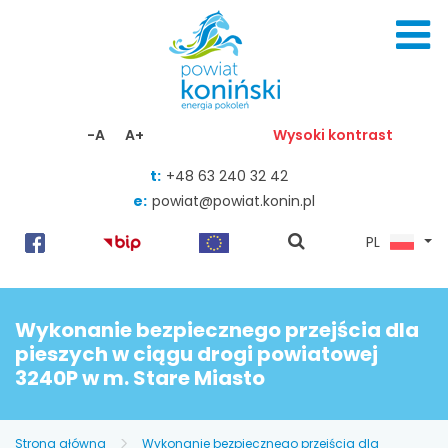
Skocz do zawartości
-A
A+
Wysoki kontrast
t:
+48 63 240 32 42
e:
powiat@powiat.konin.pl
pokaż
PL
wyszukiwarkę
Wykonanie bezpiecznego przejścia dla
pieszych w ciągu drogi powiatowej
3240P w m. Stare Miasto
Strona główna
Wykonanie bezpiecznego przejścia dla