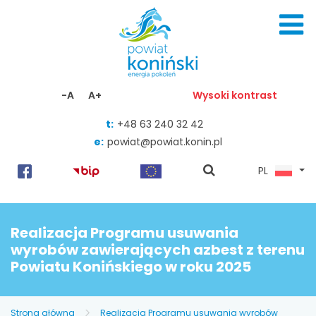
Skocz do zawartości
-A
A+
Wysoki kontrast
t:
+48 63 240 32 42
e:
powiat@powiat.konin.pl
pokaż
PL
wyszukiwarkę
Realizacja Programu usuwania
wyrobów zawierających azbest z terenu
Powiatu Konińskiego w roku 2025
Strona główna
Realizacja Programu usuwania wyrobów