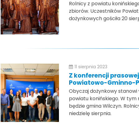
Rolnicy z powiatu konińskieg
zbiorów. Uczestników Powia
dożynkowych gościła 20 sier
11 sierpnia 2023
Z konferencji prasowe
Powiatowo-Gminno-Pa
Obyczaj dożynkowy stanowi
powiatu konińskiego. W ty
będzie gmina Wilczyn. Rolnic
niedzielę sierpnia.