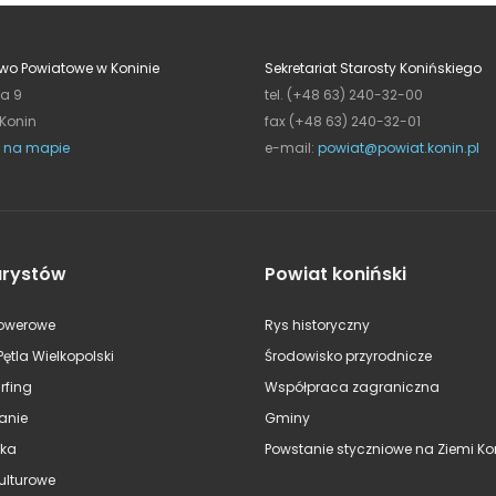
wo Powiatowe w Koninie
Sekretariat Starosty Konińskiego
ja 9
tel. (+48 63) 240-32-00
 Konin
fax (+48 63) 240-32-01
 na mapie
e-mail:
powiat@powiat.konin.pl
urystów
Powiat koniński
rowerowe
Rys historyczny
Pętla Wielkopolski
Środowisko przyrodnicze
rfing
Współpraca zagraniczna
anie
Gminy
ska
Powstanie styczniowe na Ziemi Kon
kulturowe