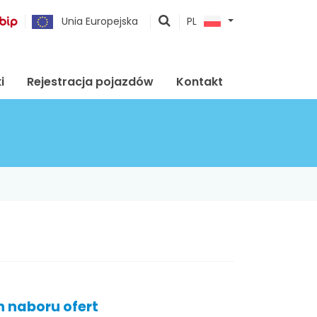
pokaż
Unia Europejska
PL
wyszukiwarkę
i
Rejestracja pojazdów
Kontakt
 naboru ofert