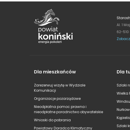
Starost
Al. 1 Ma
62-510
Zobacz
Dla mieszkańców
Dla t
Zarezerwuj wizytę w Wydziale
Szlaki 
Komunikacji
Wielka 
Organizacje pozarządowe
Windsu
Nieodpłatna pomoc prawna i
Nurkow
nieodpłatne poradnictwo obywatelskie
Kąpieli
Wnioski do pobrania
Szlaki 
Powiatowy Doradca Klimatyczny