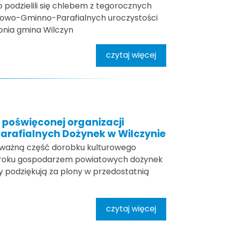
o podzielili się chlebem z tegorocznych
towo-Gminno-Parafialnych uroczystości
pnia gmina Wilczyn
czytaj więcej
j poświęconej organizacji
rafialnych Dożynek w Wilczynie
 ważną część dorobku kulturowego
m roku gospodarzem powiatowych dożynek
y podziękują za plony w przedostatnią
czytaj więcej