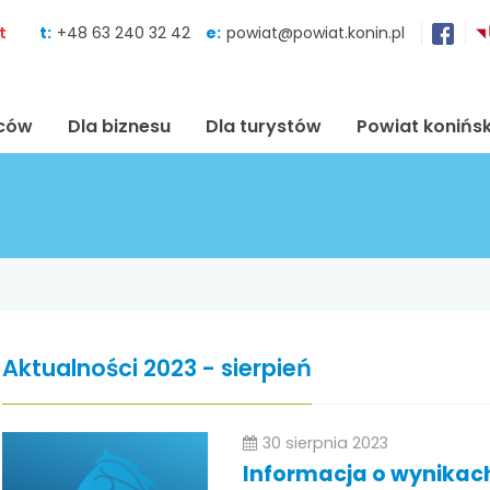
Skocz do zawartości
t
t:
+48 63 240 32 42
e:
powiat@powiat.konin.pl
ńców
Dla biznesu
Dla turystów
Powiat konińsk
Aktualności 2023 - sierpień
30 sierpnia 2023
Informacja o wynikach