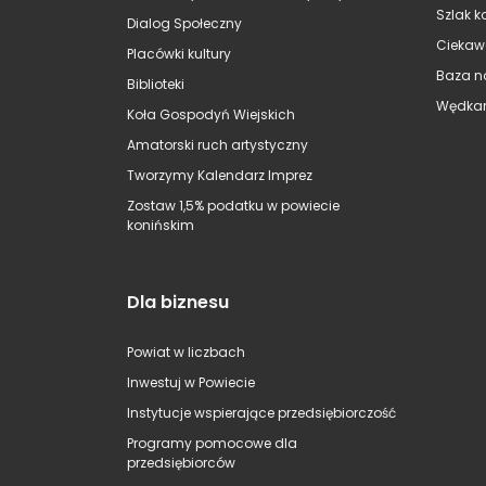
Szlak k
Dialog Społeczny
Ciekaw
Placówki kultury
Baza n
Biblioteki
Wędkar
Koła Gospodyń Wiejskich
Amatorski ruch artystyczny
Tworzymy Kalendarz Imprez
Zostaw 1,5% podatku w powiecie
konińskim
Dla biznesu
Powiat w liczbach
Inwestuj w Powiecie
Instytucje wspierające przedsiębiorczość
Programy pomocowe dla
przedsiębiorców