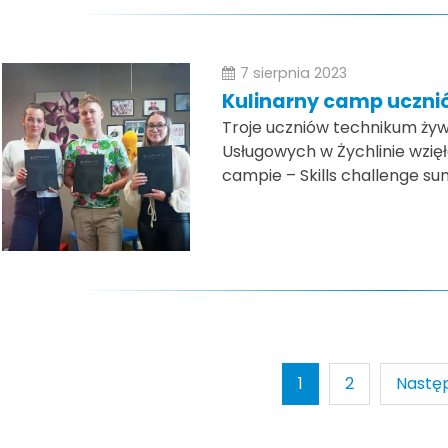
7 sierpnia 2023
Kulinarny camp ucznió
Troje uczniów technikum żyw
Usługowych w Żychlinie wzi
campie – Skills challenge s
1
2
Nastę