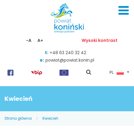
Skocz do zawartości
-A
A+
Wysoki kontrast
t:
+48 63 240 32 42
e:
powiat@powiat.konin.pl
pokaż
PL
wyszukiwarkę
Kwiecień
Strona główna
Kwiecień