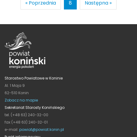
« Poprzednia
8
Następna »
Starostwo Powiatowe w Koninie
Al. 1 Maja 9
62-510 Konin
Zobacz na mapie
Sekretariat Starosty Konińskiego
tel. (+48 63) 240-32-00
fax (+48 63) 240-32-01
e-mail:
powiat@powiat.konin.pl
Punkt informacyjny