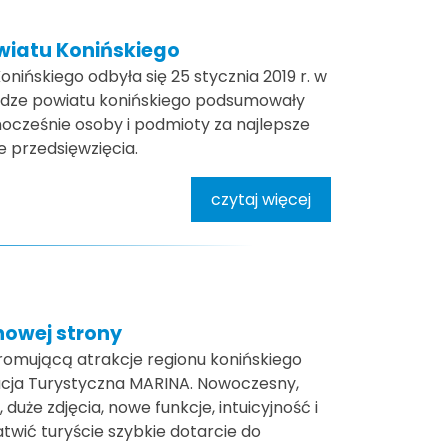
wiatu Konińskiego
nińskiego odbyła się 25 stycznia 2019 r. w
adze powiatu konińskiego podsumowały
nocześnie osoby i podmioty za najlepsze
 przedsięwzięcia.
czytaj więcej
nowej strony
romującą atrakcje regionu konińskiego
acja Turystyczna MARINA. Nowoczesny,
uże zdjęcia, nowe funkcje, intuicyjność i
twić turyście szybkie dotarcie do