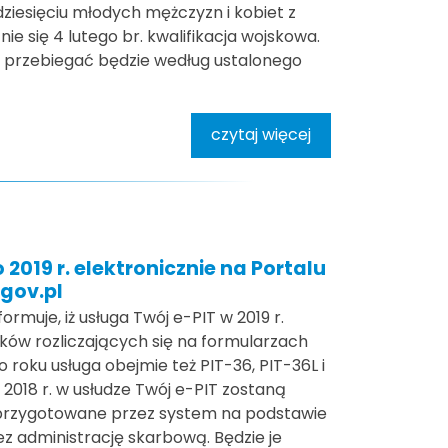
ziesięciu młodych mężczyzn i kobiet z
ie się 4 lutego br. kwalifikacja wojskowa.
 a przebiegać będzie według ustalonego
czytaj więcej
 2019 r. elektronicznie na Portalu
gov.pl
rmuje, iż usługa Twój e-PIT w 2019 r.
ków rozliczających się na formularzach
o roku usługa obejmie też PIT-36, PIT-36L i
 2018 r. w usłudze Twój e-PIT zostaną
 przygotowane przez system na podstawie
 administrację skarbową. Będzie je