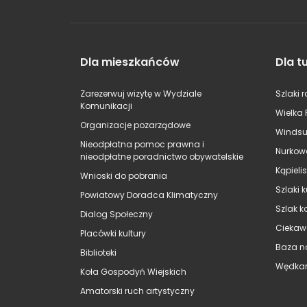
Dla mieszkańców
Dla t
Zarezerwuj wizytę w Wydziale
Szlaki 
Komunikacji
Wielka 
Organizacje pozarządowe
Windsu
Nieodpłatna pomoc prawna i
Nurkow
nieodpłatne poradnictwo obywatelskie
Kąpieli
Wnioski do pobrania
Szlaki 
Powiatowy Doradca Klimatyczny
Szlak k
Dialog Społeczny
Ciekaw
Placówki kultury
Baza n
Biblioteki
Wędkar
Koła Gospodyń Wiejskich
Amatorski ruch artystyczny