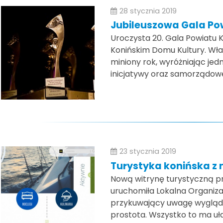
28 stycznia 2019
Jubileuszowa Gala Po
Uroczysta 20. Gala Powiatu Ko
Konińskim Domu Kultury. Wł
miniony rok, wyróżniając jed
inicjatywy oraz samorządowe
23 stycznia 2019
Turystyka konińska z 
Nową witrynę turystyczną p
uruchomiła Lokalna Organiz
przykuwający uwagę wygląd, d
prostota. Wszystko to ma uła