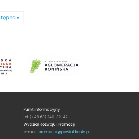
tępna »
Punkt informacyjny
tel. (+48 63) 240-32-42
Wydział Rozwoju i Promocji
e-mail:
promocja@powiat.konin.pl