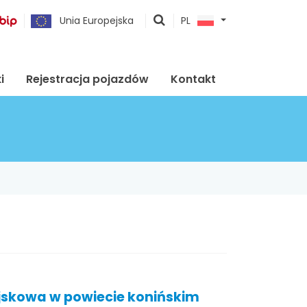
pokaż
Unia Europejska
PL
wyszukiwarkę
i
Rejestracja pojazdów
Kontakt
ojskowa w powiecie konińskim