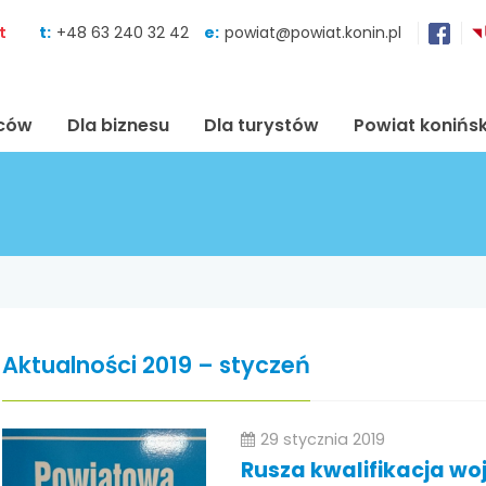
Skocz do zawartości
t
t:
+48 63 240 32 42
e:
powiat@powiat.konin.pl
ńców
Dla biznesu
Dla turystów
Powiat konińsk
Aktualności 2019 – styczeń
29 stycznia 2019
Rusza kwalifikacja w