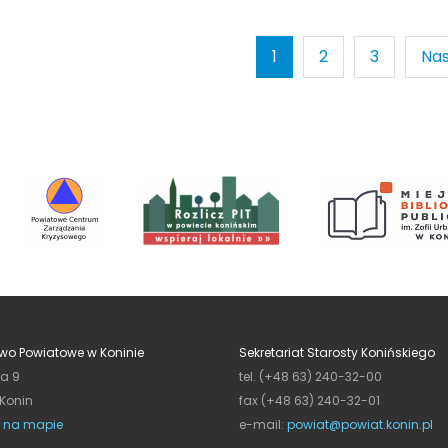
1
2
3
Nas
wo Powiatowe w Koninie
Sekretariat Starosty Konińskiego
ja 9
tel. (+48 63) 240-32-00
 Konin
fax (+48 63) 240-32-01
 na mapie
e-mail:
powiat@powiat.konin.pl