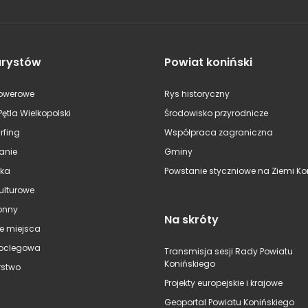
urystów
Powiat koniński
rowerowe
Rys historyczny
Pętla Wielkopolski
Środowisko przyrodnicze
rfing
Współpraca zagraniczna
anie
Gminy
ska
Powstanie styczniowe na Ziemi Kon
kulturowe
onny
Na skróty
e miejsca
oclegowa
Transmisja sesji Rady Powiatu
Konińskiego
stwo
Projekty europejskie i krajowe
Geoportal Powiatu Konińskiego