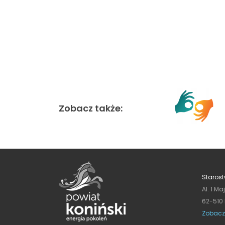
Zobacz także:
Starost
Al. 1 Ma
62-510
Zobacz