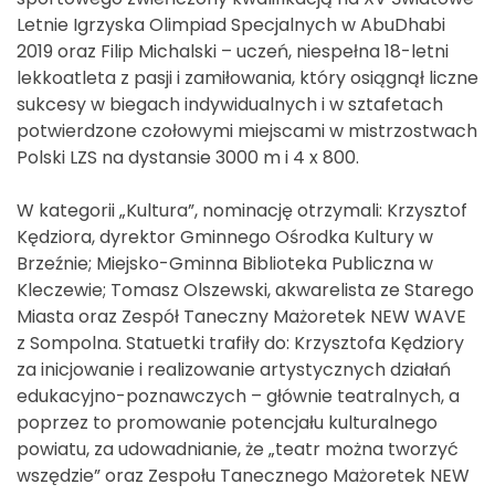
Letnie Igrzyska Olimpiad Specjalnych w AbuDhabi
2019 oraz Filip Michalski – uczeń, niespełna 18-letni
lekkoatleta z pasji i zamiłowania, który osiągnął liczne
sukcesy w biegach indywidualnych i w sztafetach
potwierdzone czołowymi miejscami w mistrzostwach
Polski LZS na dystansie 3000 m i 4 x 800.
W kategorii „Kultura”, nominację otrzymali: Krzysztof
Kędziora, dyrektor Gminnego Ośrodka Kultury w
Brzeźnie; Miejsko-Gminna Biblioteka Publiczna w
Kleczewie; Tomasz Olszewski, akwarelista ze Starego
Miasta oraz Zespół Taneczny Mażoretek NEW WAVE
z Sompolna. Statuetki trafiły do: Krzysztofa Kędziory
za inicjowanie i realizowanie artystycznych działań
edukacyjno-poznawczych – głównie teatralnych, a
poprzez to promowanie potencjału kulturalnego
powiatu, za udowadnianie, że „teatr można tworzyć
wszędzie” oraz Zespołu Tanecznego Mażoretek NEW