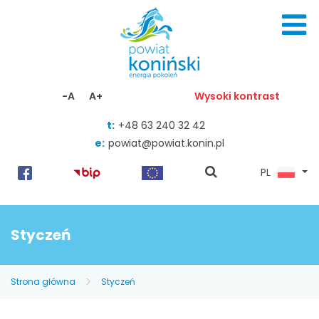
Skocz do zawartości
-A
A+
Wysoki kontrast
t:
+48 63 240 32 42
e:
powiat@powiat.konin.pl
pokaż
PL
wyszukiwarkę
Styczeń
Strona główna
Styczeń