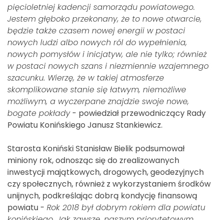
pięcioletniej kadencji samorządu powiatowego.
Jestem głęboko przekonany, że to nowe otwarcie,
będzie także czasem nowej energii w postaci
nowych ludzi albo nowych ról do wypełnienia,
nowych pomysłów i inicjatyw, ale nie tylko; również
w postaci nowych szans i niezmiennie wzajemnego
szacunku. Wierzę, że w takiej atmosferze
skomplikowane stanie się łatwym, niemożliwe
możliwym, a wyczerpane znajdzie swoje nowe,
bogate pokłady
- powiedział przewodniczący Rady
Powiatu Konińskiego Janusz Stankiewicz.
Starosta Koniński Stanisław Bielik podsumował
miniony rok, odnosząc się do zrealizowanych
inwestycji majątkowych, drogowych, geodezyjnych
czy społecznych, również z wykorzystaniem środków
unijnych, podkreślając dobrą kondycję finansową
powiatu -
Rok 2018 był dobrym rokiem dla powiatu
konińskiego. Jak zawsze, naszym priorytetowym