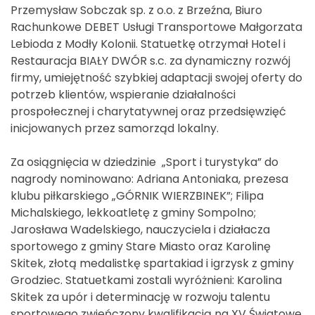
Przemysław Sobczak sp. z o.o. z Brzeźna, Biuro
Rachunkowe DEBET Usługi Transportowe Małgorzata
Lebioda z Modły Kolonii. Statuetkę otrzymał Hotel i
Restauracja BIAŁY DWÓR s.c. za dynamiczny rozwój
firmy, umiejętność szybkiej adaptacji swojej oferty do
potrzeb klientów, wspieranie działalności
prospołecznej i charytatywnej oraz przedsięwzięć
inicjowanych przez samorząd lokalny.
Za osiągnięcia w dziedzinie „Sport i turystyka” do
nagrody nominowano: Adriana Antoniaka, prezesa
klubu piłkarskiego „GÓRNIK WIERZBINEK”; Filipa
Michalskiego, lekkoatletę z gminy Sompolno;
Jarosława Wadelskiego, nauczyciela i działacza
sportowego z gminy Stare Miasto oraz Karolinę
Skitek, złotą medalistkę spartakiad i igrzysk z gminy
Grodziec. Statuetkami zostali wyróżnieni: Karolina
Skitek za upór i determinację w rozwoju talentu
sportowego zwieńczony kwalifikacją na XV Światowe