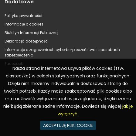
Dodatkowe
Polityka prywatności
Informacje o cookies
Biuletyn Informacji Publicznej
Deklaracja dostępności
Informacje o zagrożeniach cyberbezpieczeństwa i sposobach
zabezpieczenia
Facebook
Nasza strona internetowa używa plików cookies (tzw.
ciasteczka) w celach statystycznych oraz funkcjonalnych.
Dzięki nim możemy indywidualnie dostosować stronę do
twoich potrzeb. Każdy może zaakceptować pliki cookies albo
ma możliwość wyłączenia ich w przeglądarce, dzięki czemu
© 2023 Starostwo Powiatowe w Koninie – Wszelkie prawa zastrzeżone
nie będą zbierane żadne informacje. Dowiedz się więcej
jak je
wyłączyć
.
AKCEPTUJĘ PLIKI COOKIE
Realizacja:
WR Consulting