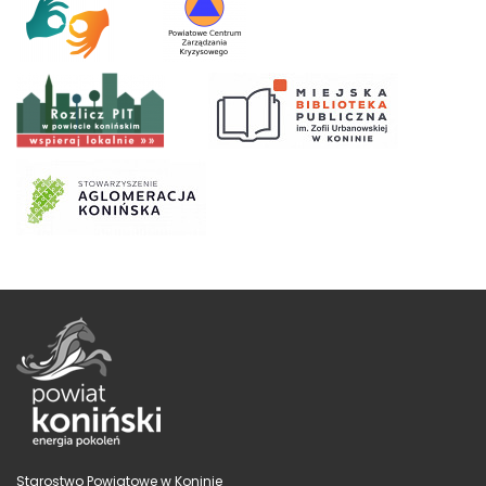
Starostwo Powiatowe w Koninie