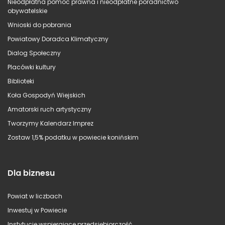
Nieodpłatna pomoc prawna i nieodpłatne poradnictwo
obywatelskie
Wnioski do pobrania
Powiatowy Doradca Klimatyczny
Dialog Społeczny
Placówki kultury
Biblioteki
Koła Gospodyń Wiejskich
Amatorski ruch artystyczny
Tworzymy Kalendarz Imprez
Zostaw 1,5% podatku w powiecie konińskim
Dla biznesu
Powiat w liczbach
Inwestuj w Powiecie
Instytucje wspierające przedsiębiorczość