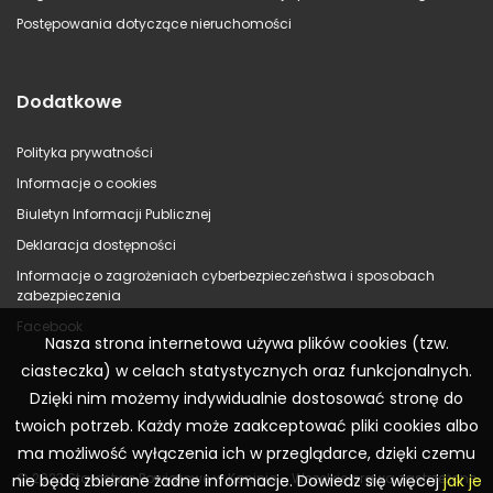
Postępowania dotyczące nieruchomości
Dodatkowe
Polityka prywatności
Informacje o cookies
Biuletyn Informacji Publicznej
Deklaracja dostępności
Informacje o zagrożeniach cyberbezpieczeństwa i sposobach
zabezpieczenia
Facebook
Nasza strona internetowa używa plików cookies (tzw.
ciasteczka) w celach statystycznych oraz funkcjonalnych.
Dzięki nim możemy indywidualnie dostosować stronę do
twoich potrzeb. Każdy może zaakceptować pliki cookies albo
ma możliwość wyłączenia ich w przeglądarce, dzięki czemu
© 2023 Starostwo Powiatowe w Koninie – Wszelkie prawa zastrzeżone
nie będą zbierane żadne informacje. Dowiedz się więcej
jak je