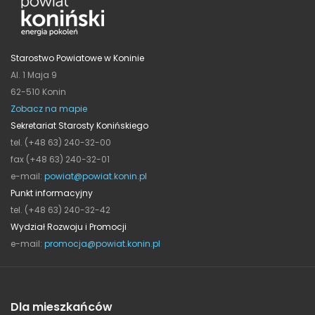
Starostwo Powiatowe w Koninie
Al. 1 Maja 9
62-510 Konin
Zobacz na mapie
Sekretariat Starosty Konińskiego
tel. (+48 63) 240-32-00
fax (+48 63) 240-32-01
e-mail:
powiat@powiat.konin.pl
Punkt informacyjny
tel. (+48 63) 240-32-42
Wydział Rozwoju i Promocji
e-mail:
promocja@powiat.konin.pl
Dla mieszkańców