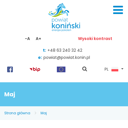
Skocz do zawartości
-A
A+
Wysoki kontrast
t:
+48 63 240 32 42
e:
powiat@powiat.konin.pl
pokaż
PL
wyszukiwarkę
Maj
Strona główna
Maj