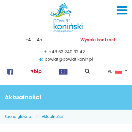
Skocz do zawartości
-A
A+
Wysoki kontrast
t:
+48 63 240 32 42
e:
powiat@powiat.konin.pl
pokaż
PL
wyszukiwarkę
Aktualności
Strona główna
Aktualności