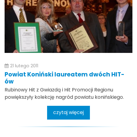
21 lutego 2011
Powiat Koniński laureatem dwóch HIT-
ów
Rubinowy Hit z Gwiazdą i Hit Promocji Regionu
powiększyły kolekcję nagród powiatu konińskiego.
czytaj więcej