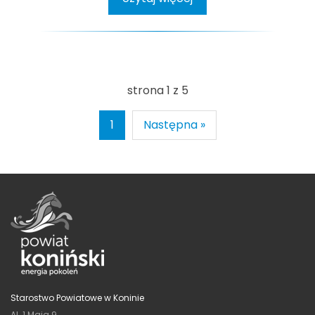
strona 1 z 5
1
Następna »
Starostwo Powiatowe w Koninie
Al. 1 Maja 9