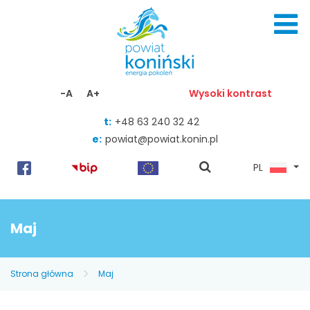
Skocz do zawartości
-A
A+
Wysoki kontrast
t:
+48 63 240 32 42
e:
powiat@powiat.konin.pl
pokaż
PL
wyszukiwarkę
Maj
Strona główna
Maj