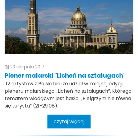
23 sierpnia 2017
Plener malarski "Licheń na sztalugach"
12 artystów z Polski bierze udział w kolejnej edycji
pleneru malarskiego „Licheń na sztalugach”, którego
tematem wiodącym jest hasło: „Pielgrzym nie równa
się turysta” (21-29.08).
czytaj więcej