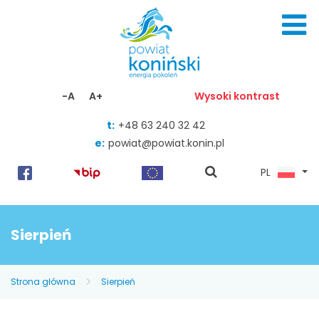
Skocz do zawartości
-A
A+
Wysoki kontrast
t:
+48 63 240 32 42
e:
powiat@powiat.konin.pl
pokaż
PL
wyszukiwarkę
Sierpień
Strona główna
Sierpień