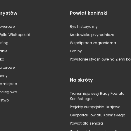
urystów
Powiat koniński
rowerowe
Rys historyczny
Pętla Wielkopolski
Środowisko przyrodnicze
rfing
Współpraca zagraniczna
anie
Gminy
ska
Powstanie styczniowe na Ziemi Kon
kulturowe
onny
Na skróty
e miejsca
oclegowa
Transmisja sesji Rady Powiatu
Konińskiego
stwo
Projekty europejskie i krajowe
Geoportal Powiatu Konińskiego
Powiat dla seniora