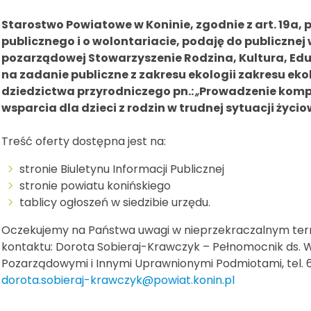
Starostwo Powiatowe w Koninie, zgodnie z art. 19a, 
publicznego i o wolontariacie, podaję do publicznej
pozarządowej Stowarzyszenie Rodzina, Kultura, Ed
na zadanie publiczne z zakresu ekologii zakresu eko
dziedzictwa przyrodniczego pn.:
„
Prowadzenie komp
wsparcia dla dzieci z rodzin w trudnej sytuacji życio
Treść oferty dostępna jest na:
stronie Biuletynu Informacji Publicznej
stronie powiatu konińskiego
tablicy ogłoszeń w siedzibie urzędu.
Oczekujemy na Państwa uwagi w nieprzekraczalnym termi
kontaktu: Dorota Sobieraj-Krawczyk – Pełnomocnik ds. 
Pozarządowymi i Innymi Uprawnionymi Podmiotami, tel. 63
dorota.sobieraj-krawczyk@powiat.konin.pl