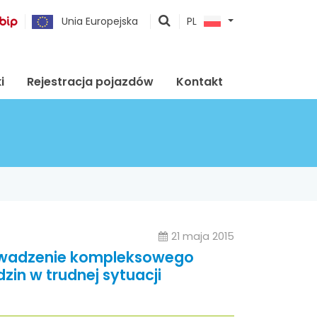
pokaż
Unia Europejska
PL
wyszukiwarkę
i
Rejestracja pojazdów
Kontakt
21 maja 2015
Prowadzenie kompleksowego
zin w trudnej sytuacji