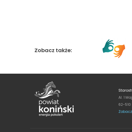
Zobacz także:
Starost
Al. 1 Ma
62-510
Zobacz