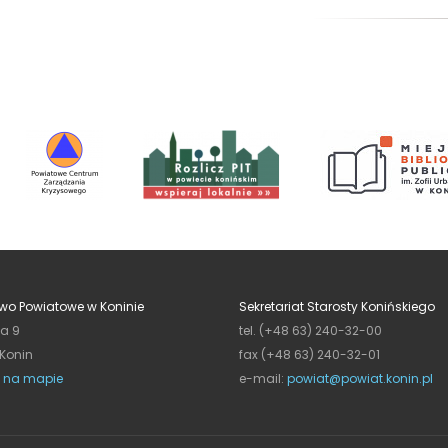
wo Powiatowe w Koninie
Sekretariat Starosty Konińskiego
ja 9
tel. (+48 63) 240-32-00
 Konin
fax (+48 63) 240-32-01
 na mapie
e-mail:
powiat@powiat.konin.pl