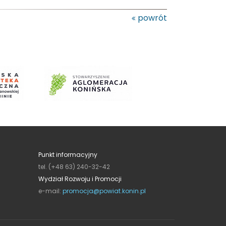
powrót
Punkt informacyjny
tel. (+48 63) 240-32-42
Wydział Rozwoju i Promocji
e-mail:
promocja@powiat.konin.pl