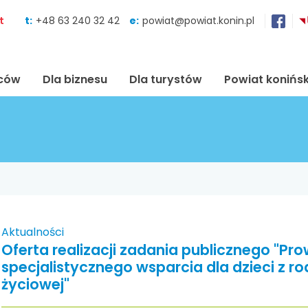
Skocz do zawartości
t
t:
+48 63 240 32 42
e:
powiat@powiat.konin.pl
ńców
Dla biznesu
Dla turystów
Powiat konińsk
Aktualności
Oferta realizacji zadania publicznego "
specjalistycznego wsparcia dla dzieci z rod
życiowej"