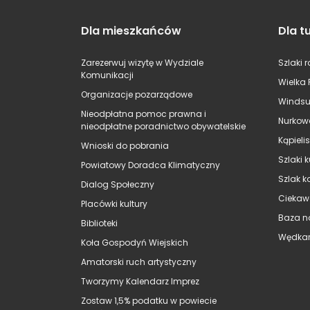
Dla mieszkańców
Dla t
Zarezerwuj wizytę w Wydziale
Szlaki 
Komunikacji
Wielka 
Organizacje pozarządowe
Windsu
Nieodpłatna pomoc prawna i
Nurkow
nieodpłatne poradnictwo obywatelskie
Kąpieli
Wnioski do pobrania
Szlaki 
Powiatowy Doradca Klimatyczny
Szlak k
Dialog Społeczny
Ciekaw
Placówki kultury
Baza n
Biblioteki
Wędkar
Koła Gospodyń Wiejskich
Amatorski ruch artystyczny
Tworzymy Kalendarz Imprez
Zostaw 1,5% podatku w powiecie