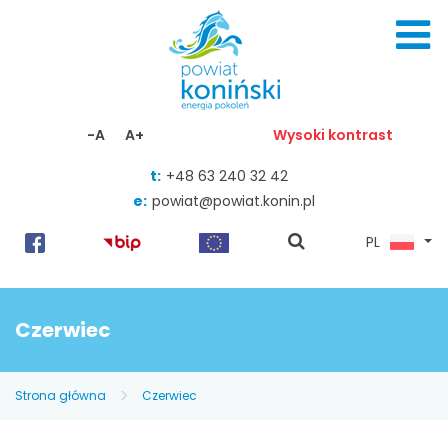
Skocz do zawartości
-A
A+
Wysoki kontrast
t:
+48 63 240 32 42
e:
powiat@powiat.konin.pl
pokaż
PL
wyszukiwarkę
Czerwiec
Strona główna
Czerwiec