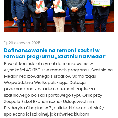
26 czerwca 2025
Dofinansowanie na remont szatni w
ramach programu „Szatnia na Medal”
Powiat koniński otrzymał dofinansowanie w
wysokości 42 050 zł w ramach programu „Szatnia na
Medal” realizowanego z środków Samorządu
Województwa Wielkopolskiego. Dotacja
przeznaczona zostanie na remont zaplecza
szatniowego boiska sportowego typu Orlik przy
Zespole Szkół Ekonomiczno-Usługowych im.
Fryderyka Chopina w Żychlinie, które od lat służy
społeczności szkolnej, jak również klubom