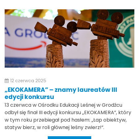
12 czerwca 2025
„EKOKAMERA” – znamy laureatów III
edycji konkursu
13 czerwca w Ośrodku Edukacji Leśnej w Grodźcu
odbył się finał III edycji konkursu „EKOKAMERA”, który
w tym roku przebiegał pod hasłem: „Łap obiektyw,
statyw bierz, w roli głównej leśny zwierz!”.