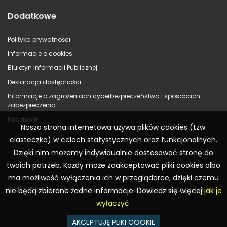
Dodatkowe
Polityka prywatności
Informacje o cookies
Biuletyn Informacji Publicznej
Deklaracja dostępności
Informacje o zagrożeniach cyberbezpieczeństwa i sposobach
zabezpieczenia
Facebook
Nasza strona internetowa używa plików cookies (tzw.
ciasteczka) w celach statystycznych oraz funkcjonalnych.
Dzięki nim możemy indywidualnie dostosować stronę do
twoich potrzeb. Każdy może zaakceptować pliki cookies albo
ma możliwość wyłączenia ich w przeglądarce, dzięki czemu
© 2023 Starostwo Powiatowe w Koninie – Wszelkie prawa zastrzeżone
nie będą zbierane żadne informacje. Dowiedz się więcej
jak je
wyłączyć
.
AKCEPTUJĘ PLIKI COOKIE
Realizacja:
WR Consulting