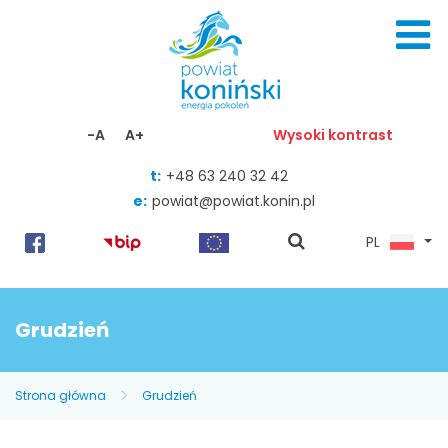
Skocz do zawartości
-A
A+
Wysoki kontrast
t:
+48 63 240 32 42
e:
powiat@powiat.konin.pl
pokaż
PL
wyszukiwarkę
Grudzień
Strona główna
Grudzień