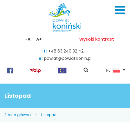
Skocz do zawartości
-A
A+
Wysoki kontrast
t:
+48 63 240 32 42
e:
powiat@powiat.konin.pl
pokaż
PL
wyszukiwarkę
Listopad
Strona główna
Listopad