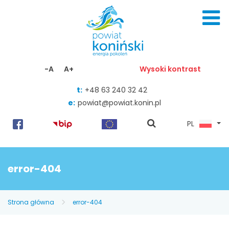
Skocz do zawartości
-A
A+
Wysoki kontrast
t:
+48 63 240 32 42
e:
powiat@powiat.konin.pl
pokaż
PL
wyszukiwarkę
error-404
Strona główna
error-404